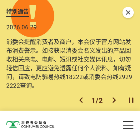
特別通告
关闭
2026.06.29
消委会提醒消费者及商户，本会仅于官方网站发
布消费警示。如接获以消委会名义发出的产品回
收相关来电、电邮、短讯或社交媒体讯息，切勿
轻信回应，更应避免透露任何个人资料。如有疑
问，请致电防骗易热线18222或消委会热线2929
2222查询。
1
/
2
上一个
下一个
开
Skip to main content
目
消费者委员会