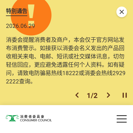
特別通告
关闭
2026.06.29
消委会提醒消费者及商户，本会仅于官方网站发
布消费警示。如接获以消委会名义发出的产品回
收相关来电、电邮、短讯或社交媒体讯息，切勿
轻信回应，更应避免透露任何个人资料。如有疑
问，请致电防骗易热线18222或消委会热线2929
2222查询。
1
/
2
上一个
下一个
开
Skip to main content
目
消费者委员会