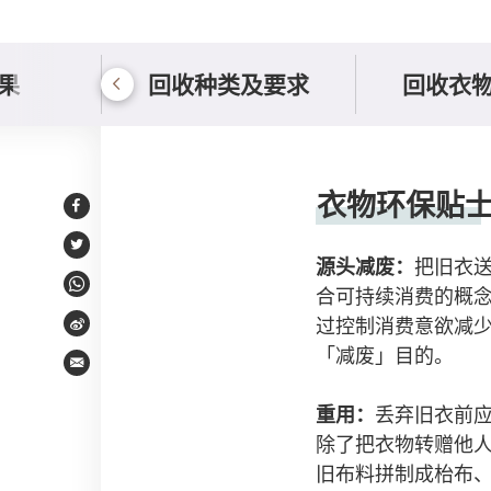
果
回收种类及要求
回收衣
衣物环保贴士
衣物环保贴
Facebook
Twitter
源头减废：
把旧衣
合可持续消费的概
WhatsApp
过控制消费意欲减
Weibo
「减废」目的。
Email
重用：
丢弃旧衣前
除了把衣物转赠他
旧布料拼制成枱布、环