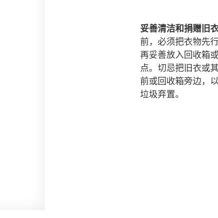
妥善清洁和捐赠旧
前，必须把衣物先
再妥善放入回收箱
点。切忌把旧衣或
前或回收箱旁边，
垃圾弃置。