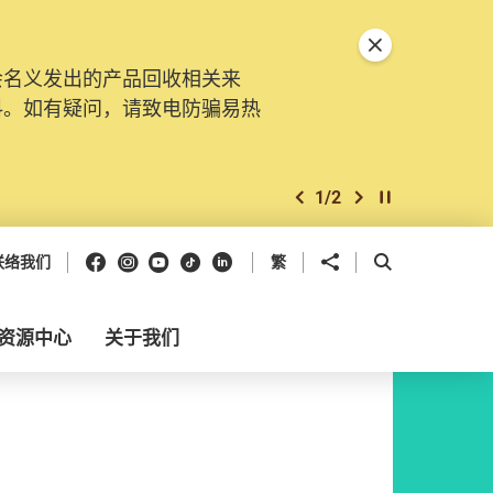
关闭特別通告
会名义发出的产品回收相关来
料。如有疑问，请致电防骗易热
1
/
2
上一个
下一个
开始/暂停幻灯
Facebook
Instagram
Youtube
抖音
领英
分享到
开启搜寻框
联络我们
繁
资源中心
关于我们