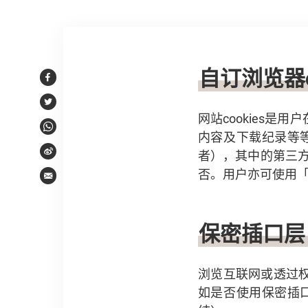
文章内容
自订浏览器c
Facebook
Twitter
网站cookies
WhatsApp
内容及下载纪录等等
者），其中的第三方
Weibo
否。用户亦可使用「
Email
保密插口层
浏览互联网或透过
如是否使用保密插口层