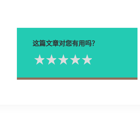
这篇文章对您有用吗？
1星
2星
3星
4星
5星
Please rate