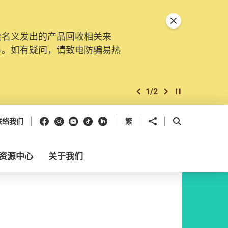
关闭特別通告
会名义发出的产品回收相关来
料。如有疑问，请致电防骗易热
1
/
2
上一个
下一个
开始/暂停幻灯
Facebook
Instagram
Youtube
抖音
领英
分享到
开启搜寻框
联络我们
繁
资源中心
关于我们