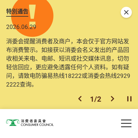
特別通告
关闭
2026.06.29
消委会提醒消费者及商户，本会仅于官方网站发
布消费警示。如接获以消委会名义发出的产品回
收相关来电、电邮、短讯或社交媒体讯息，切勿
轻信回应，更应避免透露任何个人资料。如有疑
问，请致电防骗易热线18222或消委会热线2929
2222查询。
1
/
2
上一个
下一个
开
Skip to main content
目
消费者委员会