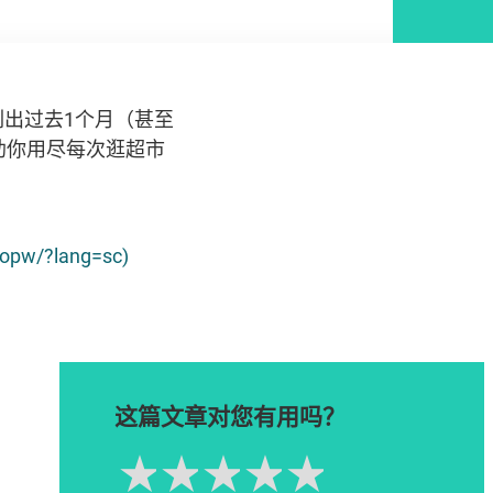
出过去1个月（甚至
助你用尽每次逛超市
k/opw/?lang=sc)
这篇文章对您有用吗？
1星
2星
3星
4星
5星
Please rate