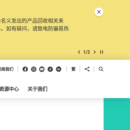
关闭特別通告
会名义发出的产品回收相关来
料。如有疑问，请致电防骗易热
1
/
2
上一个
下一个
开始/暂停幻灯
Facebook
Instagram
Youtube
抖音
领英
分享到
开启搜寻框
联络我们
繁
资源中心
关于我们