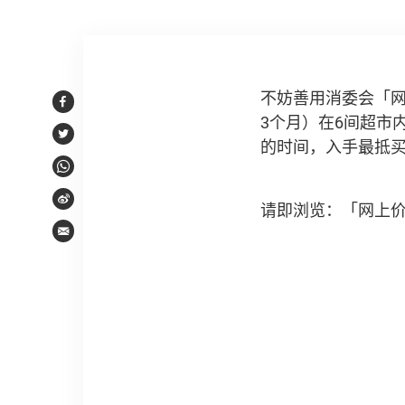
文章内容
不妨善用消委会「
Facebook
3个月）在6间超市
Twitter
的时间，入手最抵
WhatsApp
Weibo
请即浏览：「网上
Email