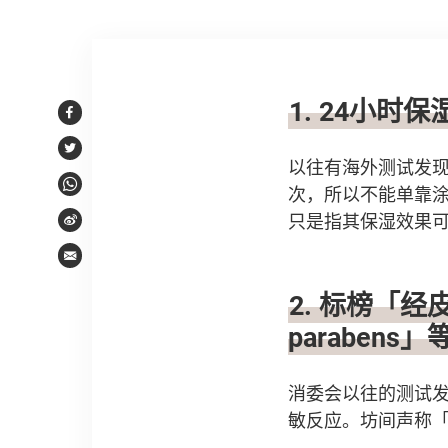
文章内容
1. 24小时
Facebook
Twitter
以往有海外测试发现
次，所以不能单靠涂
WhatsApp
只是指其保湿效果
Weibo
Email
2. 标榜「
paraben
消委会以往的测试
敏反应。坊间声称「不