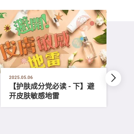
2025.05.06
【护肤成分党必读 - 下】避
开皮肤敏感地雷
202
【
肤