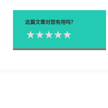
这篇文章对您有用吗？
1星
2星
3星
4星
5星
Please rate