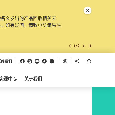
关闭特別通告
会名义发出的产品回收相关来
料。如有疑问，请致电防骗易热
1
/
2
上一个
下一个
开始/暂停幻灯
Facebook
Instagram
Youtube
抖音
领英
分享到
开启搜寻框
联络我们
繁
资源中心
关于我们