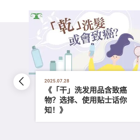
2025.07.28
《「干」洗发用品含致癌
物？选择、使用贴士话你
、邪
知！》