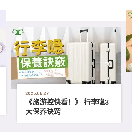
2025.06.27
《旅游控快看！》 行李喼3
大保养诀窍