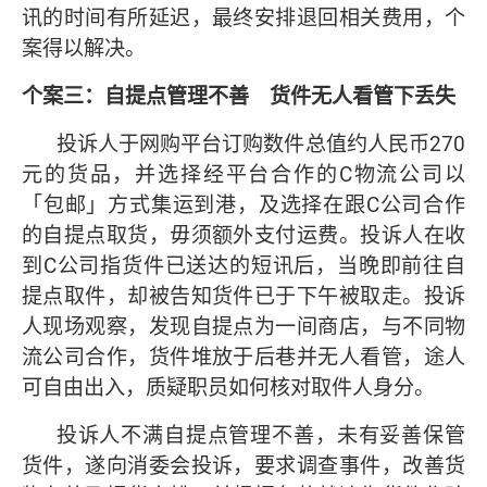
讯的时间有所延迟，最终安排退回相关费用，个
案得以解决。
个案三：自提点管理不善 货件无人看管下丢失
投诉人于网购平台订购数件总值约人民币270
元的货品，并选择经平台合作的C物流公司以
「包邮」方式集运到港，及选择在跟C公司合作
的自提点取货，毋须额外支付运费。投诉人在收
到C公司指货件已送达的短讯后，当晚即前往自
提点取件，却被告知货件已于下午被取走。投诉
人现场观察，发现自提点为一间商店，与不同物
流公司合作，货件堆放于后巷并无人看管，途人
可自由出入，质疑职员如何核对取件人身分。
投诉人不满自提点管理不善，未有妥善保管
货件，遂向消委会投诉，要求调查事件，改善货