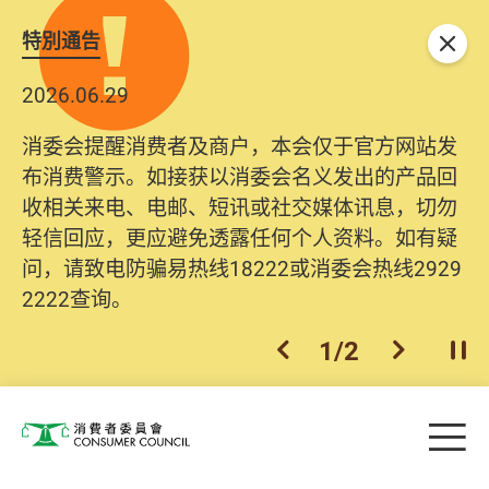
特別通告
关闭
2026.06.29
消委会提醒消费者及商户，本会仅于官方网站发
布消费警示。如接获以消委会名义发出的产品回
收相关来电、电邮、短讯或社交媒体讯息，切勿
轻信回应，更应避免透露任何个人资料。如有疑
问，请致电防骗易热线18222或消委会热线2929
2222查询。
1
/
2
上一个
下一个
开
Skip to main content
目
消费者委员会