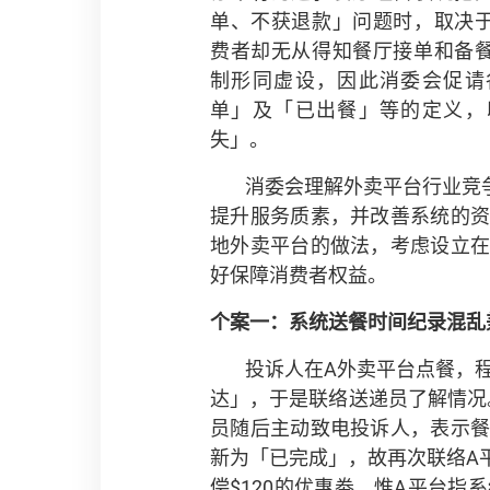
单、不获退款」问题时，取决
费者却无从得知餐厅接单和备
制形同虚设，因此消委会促请
单」及「已出餐」等的定义，
失」。
消委会理解外卖平台行业竞
提升服务质素，并改善系统的
地外卖平台的做法，考虑设立
好保障消费者权益。
个案一：系统送餐时间纪录混乱
投诉人在A外卖平台点餐，程
达」，于是联络送递员了解情况
员随后主动致电投诉人，表示
新为「已完成」，故再次联络A
偿$120的优惠劵，惟A平台