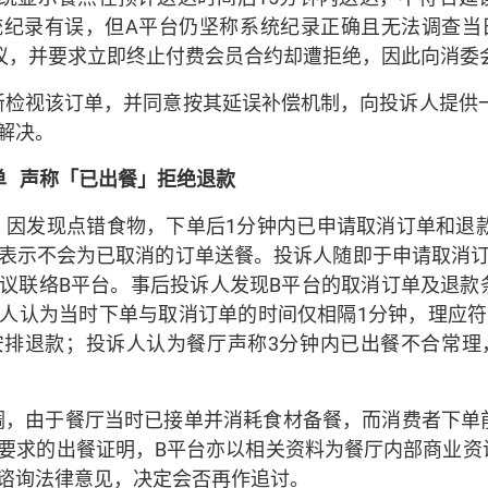
纪录有误，但A平台仍坚称系统纪录正确且无法调查当日
议，并要求立即终止付费会员合约却遭拒绝，因此向消委
新检视该订单，并同意按其延误补偿机制，向投诉人提供一
解决。
单
声称「已出餐」拒绝退款
，因发现点错食物，下单后1分钟内已申请取消订单和退
表示不会为已取消的订单送餐。投诉人随即于申请取消订
议联络B平台。事后投诉人发现B平台的取消订单及退款
人认为当时下单与取消订单的时间仅相隔1分钟，理应符
安排退款；投诉人认为餐厅声称3分钟内已出餐不合常理
调，由于餐厅当时已接单并消耗食材备餐，而消费者下单
要求的出餐证明，B平台亦以相关资料为餐厅内部商业资
谘询法律意见，决定会否再作追讨。