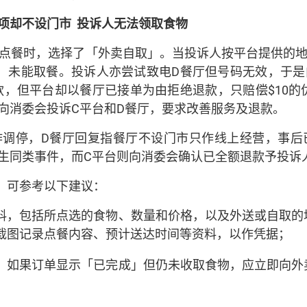
项却不设门市
投诉人无法领取食物
厅点餐时，选择了「外卖自取」。当投诉人按平台提供的
，未能取餐。投诉人亦尝试致电D餐厅但号码无效，于是
款，但平台却以餐厅已接单为由拒绝退款，只赔偿$10
向消委会投诉C平台和D餐厅，要求改善服务及退款。
作调停，D餐厅回复指餐厅不设门市只作线上经营，事后
生同类事件，而C平台则向消委会确认已全额退款予投诉
，可参考以下建议：
料，包括所点选的食物、数量和价格，以及外送或自取的
截图记录点餐内容、预计送达时间等资料，以作凭据；
，如果订单显示「已完成」但仍未收取食物，应立即向外