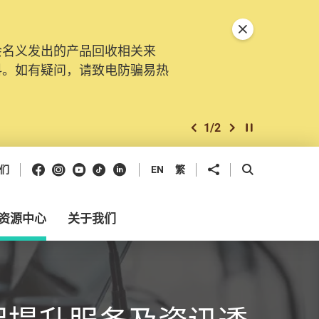
关闭特別通告
会名义发出的产品回收相关来
料。如有疑问，请致电防骗易热
1
/
2
上一个
下一个
开始/暂停幻灯
Facebook
Instagram
Youtube
抖音
领英
分享到
开启搜寻框
们
EN
繁
资源中心
关于我们