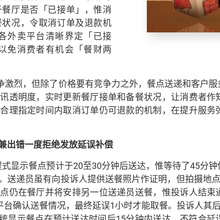
于餐厅是否「已接单」，惟消
餐状况，令取消订单及退款机
各外卖平台清晰界定「已接
以免消费者有机会「餐财两
争激烈，但除了价格要有竞争力之外，餐点送递和客户服
资讯透明度，实时更新餐厅接单和备餐状况，让消费者作
在合理指定时间内取消订单仍可退款的机制，在提升服务
兼出错
一度拒绝发放延误补偿
式显示餐点预计于20至30分钟后送达，惟等待了45分
。送递员虽有向投诉人提供送餐照片作证明，但拍摄地点
餐点仍在餐厅并将安排另一位送递员送餐，惟投诉人结束
平台确认送餐情况，最终延误1小时才能取餐。投诉人其
指系统显示餐点在预计送达时间后15分钟内送达，不符合