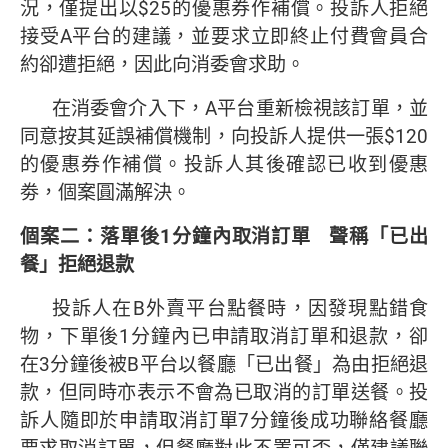
況，僅提出以$25的優惠券作補償。投訴人拒絕
接受A平台的建議，並要求立即終止付費會員合
約卻遭拒絕，因此向消委會求助。
在消委會介入下，A平台重新檢視該訂單，並
同意按其延誤補償機制，向投訴人提供一張$120
的優惠券作補償。投訴人其後確認已收到優惠
劵，個案圓滿解決。
個案二：落單後
1
分鐘內取消訂單
聲稱「已出
餐」拒絕退款
投訴人在B外賣平台點餐時，因發現點錯食
物，下單後1分鐘內已申請取消訂單和退款，卻
在3分鐘後被B平台以餐廳「已出餐」為由拒絕退
款，但同時亦表示不會為已取消的訂單送餐。投
訴人隨即於申請取消訂單7分鐘後成功聯絡餐廳