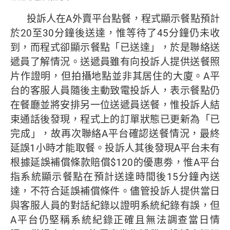
投訴人在A外賣平台點餐，程式顯示餐點預計
於20至30分鐘後送達，惟等待了45分鐘仍未收
到，而程式卻顯示餐點「已送達」，於是聯絡送
遞員了解情況。送遞員雖有向投訴人提供送餐照
片作證明，但拍攝地點並非其居住的大廈。A平
台的客服人員隨後主動致電投訴人，表示餐點仍
在餐廳並將安排另一位送遞員送餐，惟投訴人結
束通話後發現，程式上的訂單狀態已更新為「已
完成」，故再次聯絡A平台確認送餐情況，最終
延誤1小時才能取餐。投訴人其後發現A平台未有
根據延誤補償條款賠償$120的優惠劵，惟A平台
指系統顯示餐點在預計送達時間後15分鐘內送
達，不符合延誤補償條件。儘管投訴人提供當日
與客服人員的對話紀錄以證明系統紀錄有誤，但
A平台仍堅稱系統紀錄正確且無法調查當日情