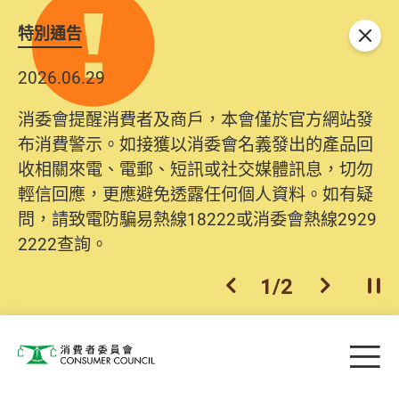
特別通告
關閉
2026.06.29
消委會提醒消費者及商戶，本會僅於官方網站發
布消費警示。如接獲以消委會名義發出的產品回
收相關來電、電郵、短訊或社交媒體訊息，切勿
輕信回應，更應避免透露任何個人資料。如有疑
問，請致電防騙易熱線18222或消委會熱線2929
2222查詢。
1
/
2
上一個
下一個
開
Skip to main content
目
消費者委員會