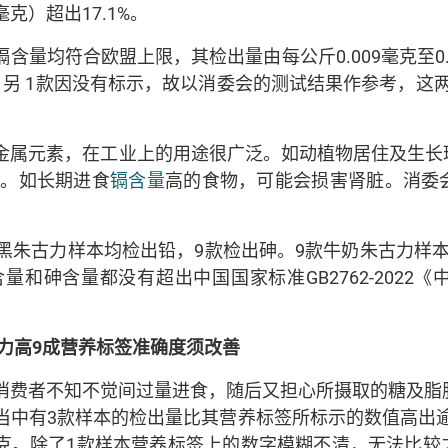
8毫克）超出17.1%。
量均符合欧盟上限，其检出量由每公斤0.009毫克至0.0
，另 1款因没有标示，故以消委会的测试结果作参考，这两
金属元素，在工业上的用途很广泛。如动植物居住及生长
递。如长期进食
镉含量
高的食物，可能会损害肾脏。消委
款黑朱古力样本均检出铅，9款检出砷。9款牛奶朱古力样
和砷含量都没有超出中国国家标准GB2762-2022
力高
9
成
营养标签准确度须改善
消费者不知不觉间过量进食，随后又担心所摄取的糖及脂
，当中有3款样本的检出量比其营养标签所标示的数值高出逾
0.5克。除了1款样本营养标签上的数字模糊不清，无法比