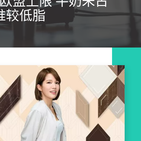
欧盟上限 牛奶朱古
惟较低脂