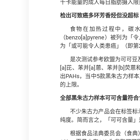
千卡能量的成人每日脂肪摄入限
检出可致癌多环芳香烃但没超标
食物在加热过程中，碳水
（benzo[a]pyrene）被
为「或可能令人类患癌」（即第
是次测试参考欧盟为可可豆及
[a]芘、苯并[a]蒽、苯并[b
出PAHs，当中5款黑朱古力样本
的上限。
全部黑朱古力样本可可含量符合
不少朱古力产品会在标签标
纯度。简而言之，「可可含量」
根据食品法典委员会（食典）