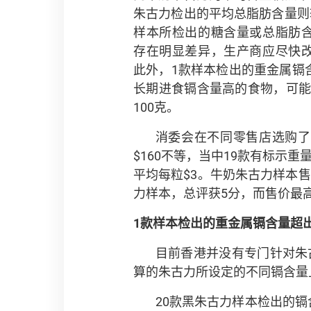
朱古力检出的平均总脂肪含量则较
样本所检出的糖含量或总脂肪
存在明显差异，生产商应尽快
此外，1款样本检出的重金属镉
长期进食镉含量高的食物，可
100克。
消委会在不同零售店选购了2
$160不等，当中19款有标示重
平均每粒$3。牛奶朱古力样本售价
力样本，总评获5分，而售价最
1
款样本检出的重金属镉含量超
目前香港并没有专门针对朱古
算的朱古力所设定的不同镉含量
20款黑朱古力样本检出的镉含