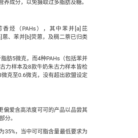
的营养成分，以免摄取过多脂肪及糖。
（PAHs），其中苯并[a]芘
[a]蒽、苯并[b]荧蒽，及稠二萘已归类
脂肪5微克，而4种PAHs（包括苯并
黑朱古力样本及8款牛奶朱古力样本皆检
3微克至0.6微克，没有超出欧盟设定
士更偏爱含高浓度可可的产品以品尝其
部分。
为35%，当中可可脂含量最低要求为