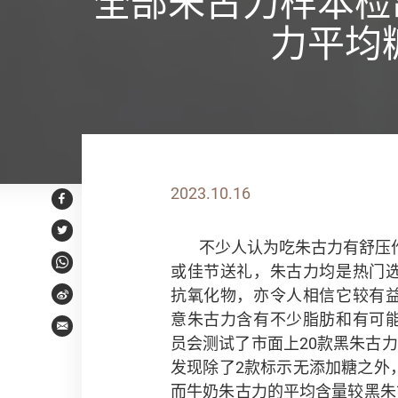
全部朱古力样本检
力平均
2023.10.16
Facebook
Twitter
不少人认为吃朱古力有舒压
或佳节送礼，朱古力均是热门
WhatsApp
抗氧化物，亦令人相信它较有
Weibo
意朱古力含有不少脂肪和有可
Email
员会测试了市面上20款黑朱古
发现除了2款标示无添加糖之外
而牛奶朱古力的平均含量较黑朱古