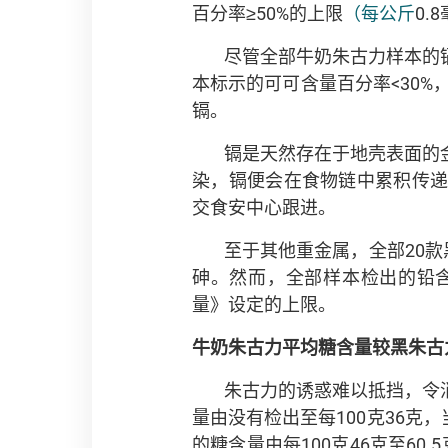
百分率≥50%的上限
（每公斤
0.
尽管全部牛奶朱古力样本的镉含
本标示的可可含量百分率<30%
镉。
镉是天然存在于地壳表面的
染，镉便会在食物链中累积传
交食安中心跟进。
至于其他重金属，全部20
砷。然而，全部样本检出的铅含量
量》设定的上限。
牛奶朱古力平均糖含量较黑朱古
朱古力的诱惑难以抵挡，令
量由没有检出至每100克36克
的糖含量由每100克46克至6