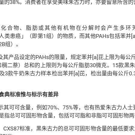
量的38%。消费者在享受美味朱古力时，亦要留意所含
化合物、脂肪或其他有机物在分解时会产生多环芳香烃
列为「令人类患癌」（即第1组）的物质，而其他PAHs包括苯并
2B组）。
其产品设定的PAHs的限量，规定苯并[a]芘上限为每公斤
]荧蒽和稠二萘）总和的上限则为每公斤脂肪30微克。15款
及3款牛奶朱古力样本检出苯并[a]芘，检出量由每公斤0.
食典标准
惟与标示有差异
示其可可含量，例如70%、75%等，也有热爱朱古力人
是指总可可固形物含量，包括可可脂和非脂可可固形物两
CXS87标准，黑朱古力的总可可固形物含量的最低要求