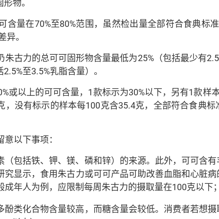
固形物。
可含量在70%至80%范围，虽然检出量全部符合食典标
差异。
朱古力的总可可固形物含量最低为25%（包括最少有2.
2.5%至3.5%乳脂含量）。
0%或以上的可可含量，1款标示为30%以下，另有1款样
至39克，没有标示的样本每100克含35.4克，全部符合
留意以下事项：
素（包括铁、钾、镁、磷和锌）的来源。此外，可可含有
研究显示，食用朱古力或可可产品可助改善血脂和心脏病
般成年人为例，应限制每周朱古力的摄取量在100克以下
多酚类化合物含量较高，而糖含量会较低。消费者若想摄