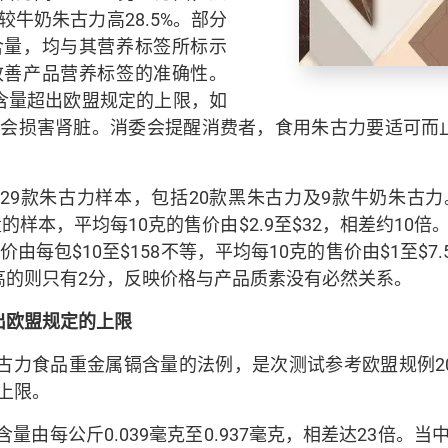
牛奶朱古力高28.5%。部分
含量，均与其营养标签所标示
改善产品营养标签的准确性。
含量超出欧盟规定的上限，如
能会损害肾脏。消委会提醒消费者，食用朱古力要适可而
9款朱古力样本，包括20款黑朱古力及9款牛奶朱古力。
量的样本，平均每10克的售价由$2.9至$32，相差约10
由每包$10至$158不等，平均每10克的售价由$1至$7
高的则只有2分，反映价格与产品质素没有必然关系。
出欧盟规定的上限
力食品重金属镉含量的法例，是次测试参考欧盟规例202
上限。
量由每公斤0.039毫克至0.937毫克，相差达23倍。