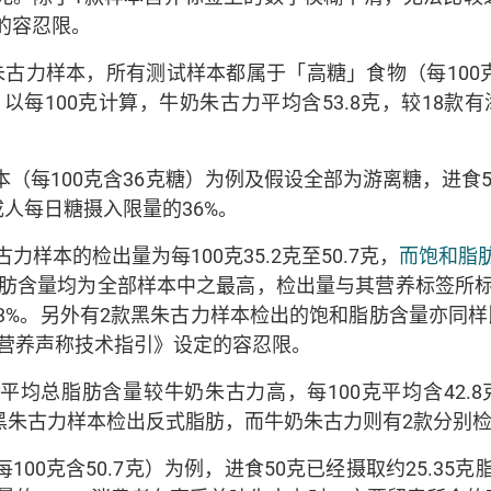
的容忍限。
朱古力样本，所有测试样本都属于「高糖」食物（每100
每100克计算，牛奶朱古力平均含53.8克，较18款有
（每100克含36克糖）为例及假设全部为游离糖，进食5
的成人每日糖摄入限量的36%。
力样本的检出量为每100克35.2克至50.7克，
而饱和脂
肪含量均为全部样本中之最高，检出量与其营养标签所标示
29.3%。另外有2款黑朱古力样本检出的饱和脂肪含量亦同
营养声称技术指引》设定的容忍限。
平均总脂肪含量较牛奶朱古力高，每100克平均含42.
没有黑朱古力样本检出反式脂肪，而牛奶朱古力则有2款分别检出
00克含50.7克）为例，进食50克已经摄取约25.35克