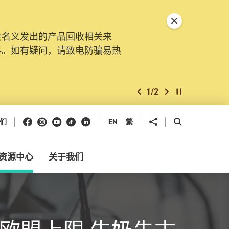
关闭特別通告
会名义发出的产品回收相关来
料。如有疑问，请致电防骗易热
1
/
2
上一个
下一个
开始/暂停幻灯
Facebook
Instagram
Youtube
抖音
领英
分享到
开启搜寻框
们
EN
繁
资源中心
关于我们