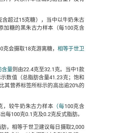
克含超过15克糖），当中以牛奶朱古
添加糖的黑朱古力样本（每100克含
0克会摄取18克游离糖，
相等于世卫
肪含量
则由22.4克至32.1克。当中1款
数值（总脂肪含量41.23克；饱和
样比其营养标签所标示的高出逾20%的
8克，较牛奶朱古力样本
（每
100克含
每100克0.1克及0.2克反式脂肪。
脂肪，相等于世卫建议每日摄取2,000