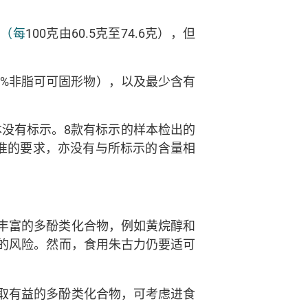
准
（
每
100克由60.5克至74.6克），但
5%非脂可可固形物），以及最少含有
本没有标示。8款有标示的样本检出的
食典标准的要求，亦没有与所标示的含量相
丰富的多酚类化合物，例如黄烷醇和
的风险。然而，食用朱古力仍要适可
；
取有益的多酚类化合物，可考虑进食