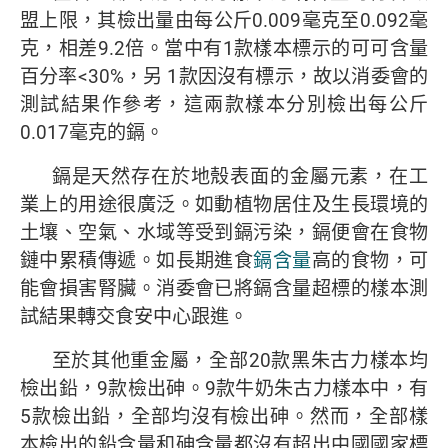
盟上限，其檢出量由每公斤0.009毫克至0.092毫
克，相差9.2倍。當中有1款樣本標示的可可含量
百分率<30%，另 1款因沒有標示，故以消委會的
測試結果作參考，這兩款樣本分別檢出每公斤
0.017毫克的鎘。
鎘是天然存在於地殼表面的金屬元素，在工
業上的用途很廣泛。如動植物居住及生長環境的
土壤、空氣、水域等受到鎘污染，鎘便會在食物
鏈中累積傳遞。如長期進食
鎘含量
高的食物，可
能會損害腎臟。消委會已將鎘含量超標的樣本測
試結果轉交食安中心跟進。
至於其他重金屬，全部20款黑朱古力樣本均
檢出鉛，9款檢出砷。9款牛奶朱古力樣本中，有
5款檢出鉛，全部均沒有檢出砷。然而，全部樣
本檢出的鉛含量和砷含量都沒有超出中國國家標