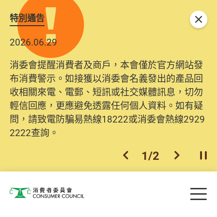
特別通告
關閉
2026.06.29
消委會提醒消費者及商戶，本會僅於官方網站發
布消費警示。如接獲以消委會名義發出的產品回
收相關來電、電郵、短訊或社交媒體訊息，切勿
輕信回應，更應避免透露任何個人資料。如有疑
問，請致電防騙易熱線18222或消委會熱線2929
2222查詢。
1
/
2
上一個
下一個
開
Skip to main content
目
消費者委員會