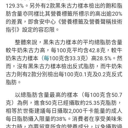
129.3%。另外有2款黑朱古力樣本檢出的飽和脂
肪含量亦同樣比其營養標籤所標示的高出逾20%
的差異，即食安中心《營養標籤及營養聲稱技術
指引》設定的容忍限。
整體來說，黑朱古力樣本的平均總脂肪含量
較牛奶朱古力高，每100克平均含42.8克，較牛
奶朱古力樣本
（每
100克含33.3克）高28.5%。然
而，沒有黑朱古力樣本檢出反式脂肪，而牛奶朱
古力則有2款分別檢出每100克0.1克及0.2克反式
脂肪。
以總脂肪含量最高的樣本（每100克含50.7
克）為例，進食50克已經攝取約25.35克脂肪，
相等於世衞建議每日攝取2,000千卡能量的成人
每日脂肪攝入限量的38%。消費者在享受美味朱
古力時，亦要留意所含的營養成分，以免攝取過