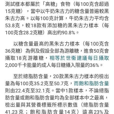
測試樣本都屬於「高糖」食物（每100克含超過
15克糖），當中以牛奶朱古力的糖含量普遍較黑
朱古力高。以每100克計算，牛奶朱古力平均含
53.8克，較18款有添加糖的黑朱古力樣本（每
100克含28.2克糖）高出約90.8%。
以糖含量最高的黑朱古力樣本（每100克含
36克糖）為例及假設全部為游離糖，進食50克會
攝取18克游離糖，
相等於世衞建議每日攝取
2,000千卡能量的成人每日糖攝入限量的36%。
至於總脂肪含量，20款黑朱古力樣本的檢出
量為每100克35.2克至50.7克，
而飽和脂肪含量
則由22.4克至32.1克。當中1款樣本，不論總脂
肪含量或飽和脂肪含量均為全部樣本中之最高，
檢出量與其營養標籤所標示數值（總脂肪含量
41.23克；飽和脂肪含量14克）遠高23%及