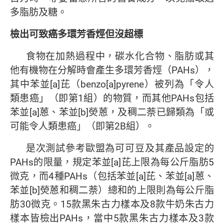
多脂肪及糖。
檢出可致癌多環芳香烴但沒超標
食物在加熱過程中，碳水化合物、脂肪或其
他有機物在分解時會產生多環芳香烴（PAHs），
其中苯並[a]芘（benzo[a]pyrene）被列為「令人
類患癌」（即第1組）的物質，而其他PAHs包括
苯並[a]蒽、苯並[b]熒蒽，及稠二萘已歸類為「或
可能令人類患癌」（即第2B組）。
是次測試參考歐盟為可可豆及其產品設定的
PAHs的限量，規定苯並[a]芘上限為每公斤脂肪5
微克，而4種PAHs（包括苯並[a]芘、苯並[a]蒽、
苯並[b]熒蒽和稠二萘）總和的上限則為每公斤脂
肪30微克。15款黑朱古力樣本及8款牛奶朱古力
樣本皆檢出PAHs，當中5款黑朱古力樣本及3款