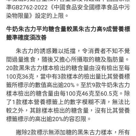
準GB2762-2022《中國食品安全國標準食品中污
染物限量》設定的上限。
牛奶朱古力平均糖含量較黑朱古力高
9
成
營養標
籤準確度須改善
朱古力的誘惑難以抵擋，令消費者不知不覺
間過量進食，隨後又擔心所攝取的糖及脂肪量。
20款黑朱古力樣本檢出的糖含量由沒有檢出至每
100克36克，當中有3款樣本的檢出量比其營養標
籤所標示的數值高出逾20%。至於9款牛奶朱古力
樣本檢出的糖含量由每100克46克至60.5克。除
了1款樣本營養標籤上的數字模糊不清，無法比
較之外，其餘樣本檢出的糖含量，沒有比其營養
標籤標示的高出逾20%的容忍限。
撇除2款標示無添加糖的黑朱古力樣本，所有