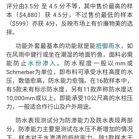
评分由3.5分 至 4.5 分不等，其中售价最高的样
本（$4,880）获 4.5分，不过售价最低的样本
（$599）亦获 4分，反映市场上有价廉物美的选
择。
功能外套最基本的功能就是能
抵御雨水
，如
在风雨中健行或坐在潮湿的地面钓鱼，面料必需
能防止
水份渗入
。防水程度一般以mm或
Schmerber为单位，即布料可承受水柱高度的水
压，数值愈高，防水能力愈强。在16款样本中，
有5款未有标示防水度，另有11款声称防水度达
10,000mm或以上，即能承受10公尺高的水柱压
力，一般适合作行山及户外用途。
防水表现测试分为防渗能力及跣水表现两部
分，防渗能力主要是测试在水压不断增加的情况
下，样本对于水渗透的抵抗能力。除1款样本于