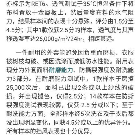
亦标示为RET6。透气测试于35℃恒温条件下将
布料置放于金属板上，然后量度布料的水气阻
力，结果样本间的表现十分悬殊，评分由1.5分至
4.5分；其中1款仅获2.5分的样本，透气度与其声
称透湿率达26,000g/m²/24hr，相距甚远。
一件耐用的外套能避免因负重而磨损、衣服
被树枝勾破、或因洗涤而减低防水性能。耐用表
现分为外套面料
耐磨能力
、防撕裂强度及耐洗能
力3部分。在耐磨能力测试中，1款样本于磨擦
25,000次后，面料已出现2条或以上纱线的破
损，并出现褪色，仅得2.5分；14款样本在防撕
裂强度测试表现较弱，仅获 2.5 分或以下；至于
耐洗能力方面，全部样本经5次洗衣及干衣后都
没出现明显变化，同获4.5分或以上的优异评分。
所有样本的挡风表现也十分优异。