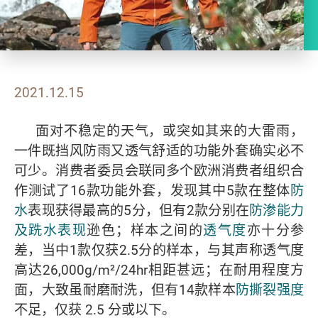
2021.12.15
面对不稳定的天气，或突如其来的大雷雨，
一件既挡风防雨又透气舒适的功能外套确实必不
可少。消费者委员会联同多个欧洲消费者组织合
作测试了16款功能外套，发现其中5款在整体
防
水
表现获得最高的5分，但有2款分别在
防渗能力
及跣水表现
逊色；样本之间的
透气度
亦十分参
差，当中1款仅获2.5分的样本，与其声称透气度
高达26,000g/m²/24hr相距甚远；在耐用程度方
面，大致虽耐磨耐洗，但有14款样本
防撕裂强度
不足，仅获 2.5 分或以下。