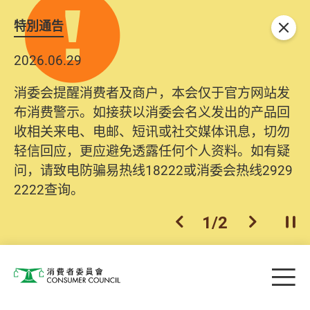
特別通告
关闭
2026.06.29
消委会提醒消费者及商户，本会仅于官方网站发
布消费警示。如接获以消委会名义发出的产品回
收相关来电、电邮、短讯或社交媒体讯息，切勿
轻信回应，更应避免透露任何个人资料。如有疑
问，请致电防骗易热线18222或消委会热线2929
2222查询。
1
/
2
上一个
下一个
开
Skip to main content
目
消费者委员会