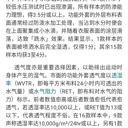
较低水压测试时已出现渗漏，所有样本的防渗能
力理想，得3.5分或以上。功能外套的外层布料表
面通常经过防泼水加工处理，当沾到水分时便会
在上面聚集成小水滴，并随着衣服表面的涂层滑
落，达致「跣水」效果。结果显示，1款样本的
表面被喷洒水后完全湿透，仅得1分；其余15款
样本均获3至4分。
透气度亦是重要选择因素，以助排出运动时
身体产生的湿气。市面的功能外套透气度以
透湿
率
（WVTR，即每平方米布料24小时内可透出的
水气量）或
水气阻力（
RET，即布料对水气的阻
力）标示。前者数值愈高或后者数值愈低代表愈
透气，若透湿率达10,000以上，或RET值为13或
以下，代表透气程度不俗。在16款样本中，9款
声称透湿率达10,000g/m²/24hr或以上，另有1款