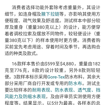
消费者选择功能外套除考虑重量外，其设计
细节，如连身帽及
腋下拉链
等，亦影响其使用方
便程度、疏气效果及舒适度。测试样本中部分较
厚及重身（重量380克以上）的设计，能方便穿
着者调校拉索及摆放不同物件，较轻便设计（重
量380克以下）的样本使用时更方便。消费者购
买前宜先考虑用途、穿着时间及季节，再选购合
适的种类及款式。
16款样本售价由$599至$4,880，重量由182
克至776克，8款的设计较重，另外8款则较轻
便。3款样本标示采用
Gore-Tex
防水布料，其余大
部分采用厂商自行开发或专用的
防水布
。测试主
要比较样本的
耐用表现、防水表现、透气度、挡
风能力及防缩水表现
，及由评审员实测使用方便
程度等。结果显示，以5分为最高，各样本的总