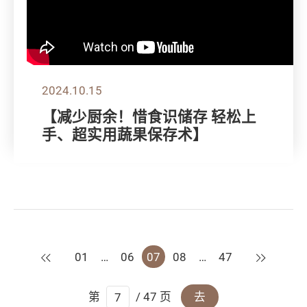
2024.10.15
【减少厨余！惜食识储存 轻松上
手、超实用蔬果保存术】
上一页
下一页
01
…
06
07
08
…
47
第
/ 47 页
去