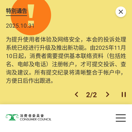
特別通告
关闭
2025.10.31
为提升使用者体验及网络安全，本会的投诉处理
系统已经进行升级及推出新功能。由2025年11月
10日起，消费者需要提供基本联络资料（包括姓
名、电邮及电话）注册帐户，才可提交投诉、查
询及建议。所有提交纪录将清晰整合于帐户中，
方便日后作出跟进。
2
/
2
上一个
下一个
开
Skip to main content
目
消费者委员会