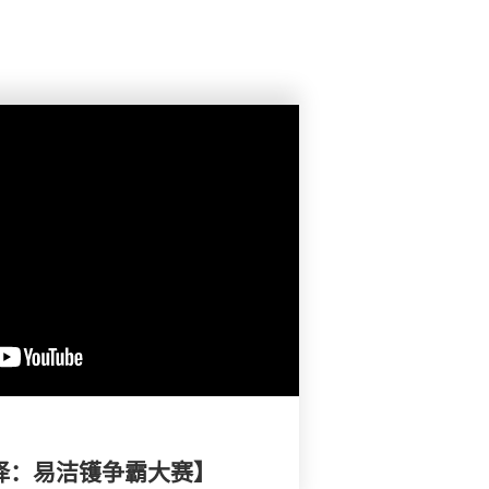
选择：易洁镬争霸大赛】