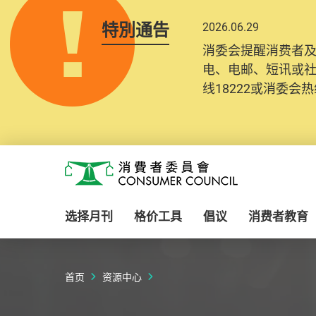
特別通告
2026.06.29
2025.10.31
消委会提醒消费者
为提升使用者体验及
电、电邮、短讯或
消费者需要提供基
线18222或消委会热线
纪录将清晰整合于
Skip to main content
消费者委员会
选择月刊
格价工具
倡议
消费者教育
首页
资源中心