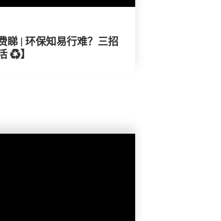
睇 | 环保知易行难？三招
 ♻️】