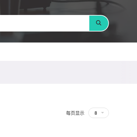
搜寻
每页显示
8