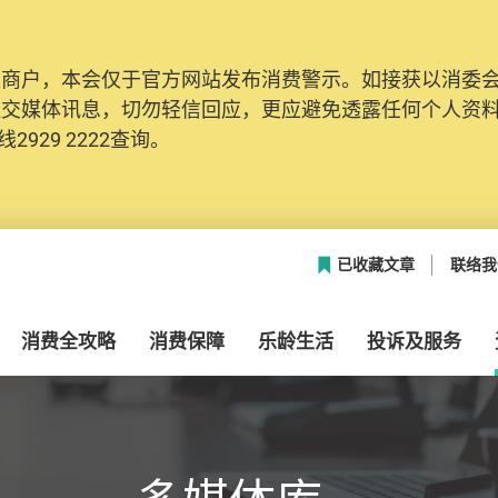
及商户，本会仅于官方网站发布消费警示。如接获以消委
网络安全，本会的投诉处理系统已经进行升级及推出新功能
社交媒体讯息，切勿轻信回应，更应避免透露任何个人资
本联络资料（包括姓名、电邮及电话）注册帐户，才可提
2929 2222查询。
帐户中，方便日后作出跟进。
已收藏文章
联络我
消费全攻略
消费保障
乐龄生活
投诉及服务