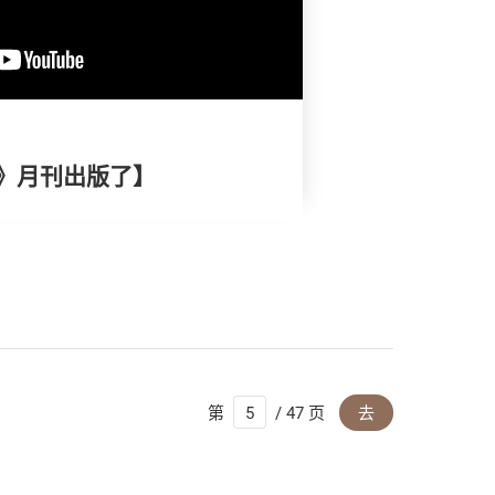
》月刊出版了】
第
/ 47 页
去