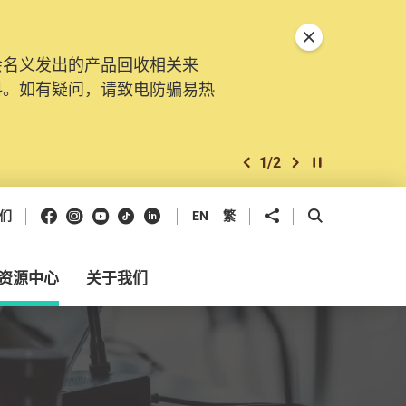
关闭特別通告
会名义发出的产品回收相关来
。由2025年11月10日起，
料。如有疑问，请致电防骗易热
交投诉、查询及建议。所有提交
2
/
2
上一个
下一个
开始/暂停幻灯
Facebook
Instagram
Youtube
抖音
领英
分享到
开启搜寻框
们
EN
繁
资源中心
关于我们