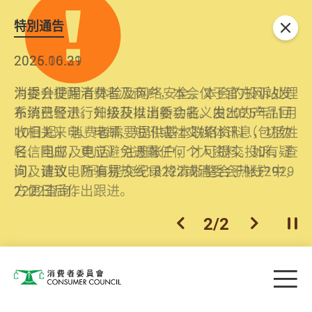
特別通告
关闭
2026.06.29
2025.10.31
消委会提醒消费者及商户，本会仅于官方网站发
为提升使用者体验及网络安全，本会的投诉处理
布消费警示。如接获以消委会名义发出的产品回
系统已经进行升级及推出新功能。由2025年11月
收相关来电、电邮、短讯或社交媒体讯息，切勿
10日起，消费者需要提供基本联络资料（包括姓
轻信回应，更应避免透露任何个人资料。如有疑
名、电邮及电话）注册帐户，才可提交投诉、查
问，请致电防骗易热线18222或消委会热线2929
询及建议。所有提交纪录将清晰整合于帐户中，
2222查询。
方便日后作出跟进。
2
/
2
上一个
下一个
开
Skip to main content
目
消费者委员会