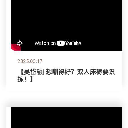
2025.03.17
【吴岱融| 想瞓得好？双人床褥要识
拣！】