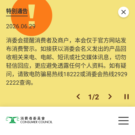
特別通告
关闭
2026.06.29
2025.10.31
消委会提醒消费者及商户，本会仅于官方网站发
为提升使用者体验及网络安全，本会的投诉处理
布消费警示。如接获以消委会名义发出的产品回
系统已经进行升级及推出新功能。由2025年11月
收相关来电、电邮、短讯或社交媒体讯息，切勿
10日起，消费者需要提供基本联络资料（包括姓
轻信回应，更应避免透露任何个人资料。如有疑
名、电邮及电话）注册帐户，才可提交投诉、查
问，请致电防骗易热线18222或消委会热线2929
询及建议。所有提交纪录将清晰整合于帐户中，
2222查询。
方便日后作出跟进。
2
/
2
上一个
下一个
开
Skip to main content
目
消费者委员会