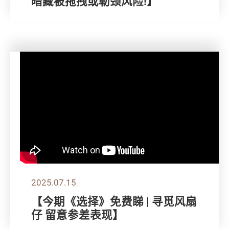
暗藏被拖拽或勒颈风险!】
2025.07.15
【今期《选择》免费睇 | 寻觅风扇
仔 留意参差表现】