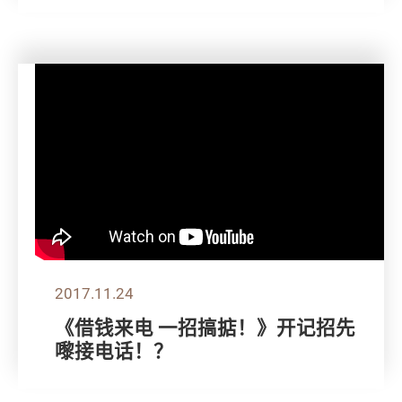
2017.11.24
《借钱来电 一招搞掂！》开记招先
嚟接电话！？