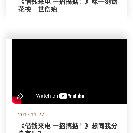
《借钱来电 一招搞掂！》咪一刻烟
花换一世伤疤
2017.11.27
《借钱来电 一招搞掂！》想同我分