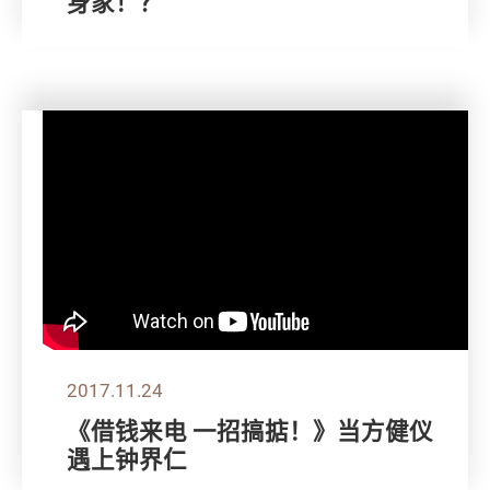
身家！？
2017.11.24
《借钱来电 一招搞掂！》当方健仪
遇上钟界仁