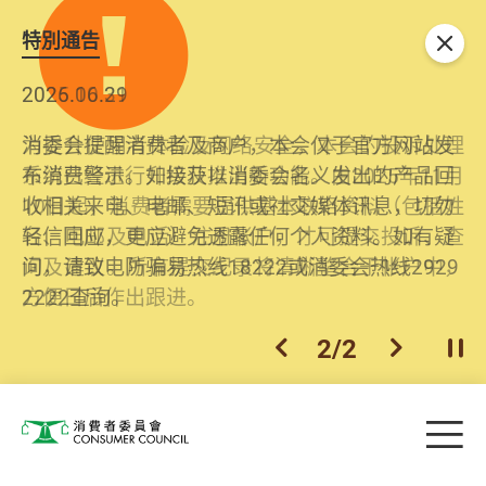
特別通告
关闭
2026.06.29
2025.10.31
消委会提醒消费者及商户，本会仅于官方网站发
为提升使用者体验及网络安全，本会的投诉处理
布消费警示。如接获以消委会名义发出的产品回
系统已经进行升级及推出新功能。由2025年11月
收相关来电、电邮、短讯或社交媒体讯息，切勿
10日起，消费者需要提供基本联络资料（包括姓
轻信回应，更应避免透露任何个人资料。如有疑
名、电邮及电话）注册帐户，才可提交投诉、查
问，请致电防骗易热线18222或消委会热线2929
询及建议。所有提交纪录将清晰整合于帐户中，
2222查询。
方便日后作出跟进。
2
/
2
上一个
下一个
开
Skip to main content
目
消费者委员会