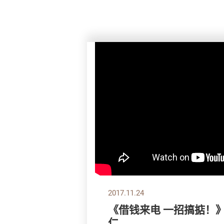
2017.11.24
《借钱来电 一招搞掂！
仁