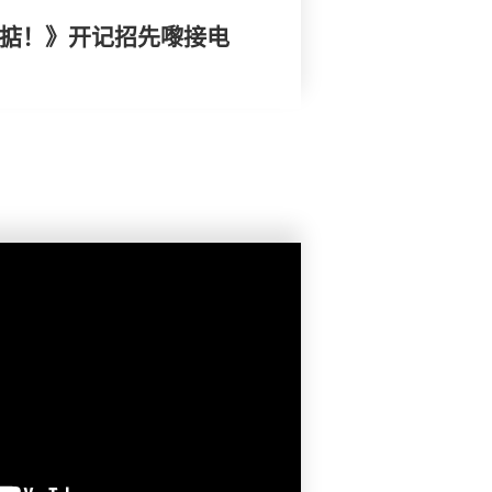
搞掂！》开记招先嚟接电