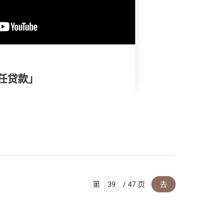
责任贷款」
第
/ 47 页
去