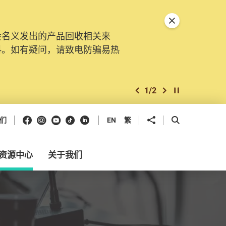
关闭特別通告
会名义发出的产品回收相关来
。由2025年11月10日起，
料。如有疑问，请致电防骗易热
交投诉、查询及建议。所有提交
2
/
2
上一个
下一个
开始/暂停幻灯
Facebook
Instagram
Youtube
抖音
领英
分享到
开启搜寻框
们
EN
繁
资源中心
关于我们