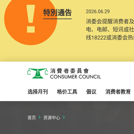
特別通告
2026.06.29
2025.10.31
消委会提醒消费者
为提升使用者体验及
电、电邮、短讯或
消费者需要提供基
线18222或消委会热线
纪录将清晰整合于
Skip to main content
消费者委员会
选择月刊
格价工具
倡议
消费者教育
首页
资源中心