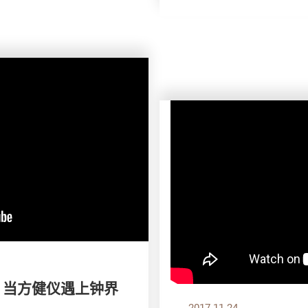
》当方健仪遇上钟界
2017.11.24