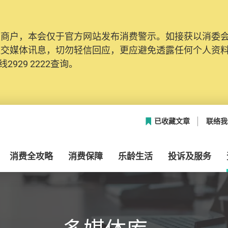
及商户，本会仅于官方网站发布消费警示。如接获以消委
网络安全，本会的投诉处理系统已经进行升级及推出新功能
社交媒体讯息，切勿轻信回应，更应避免透露任何个人资
本联络资料（包括姓名、电邮及电话）注册帐户，才可提
2929 2222查询。
帐户中，方便日后作出跟进。
已收藏文章
联络我
消费全攻略
消费保障
乐龄生活
投诉及服务