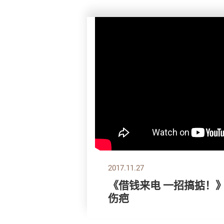
2017.11.27
《借钱来电 一招搞掂！
伤疤