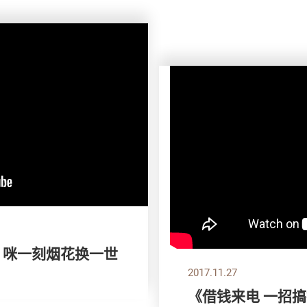
》咪一刻烟花换一世
2017.11.27
《借钱来电 一招