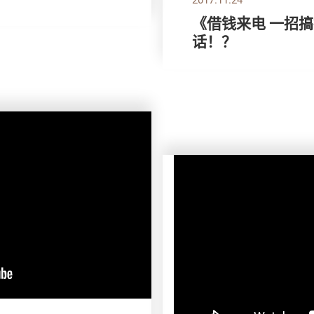
《借钱来电 一招
话！？