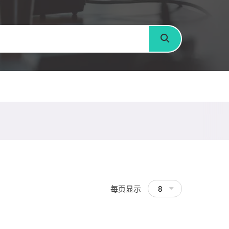
搜寻
每页显示
8