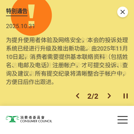
特別通告
关闭
2026.06.29
2025.10.31
消委会提醒消费者及商户，本会仅于官方网站发
为提升使用者体验及网络安全，本会的投诉处理
布消费警示。如接获以消委会名义发出的产品回
系统已经进行升级及推出新功能。由2025年11月
收相关来电、电邮、短讯或社交媒体讯息，切勿
10日起，消费者需要提供基本联络资料（包括姓
轻信回应，更应避免透露任何个人资料。如有疑
名、电邮及电话）注册帐户，才可提交投诉、查
问，请致电防骗易热线18222或消委会热线2929
询及建议。所有提交纪录将清晰整合于帐户中，
2222查询。
方便日后作出跟进。
2
/
2
上一个
下一个
开
Skip to main content
目
消费者委员会