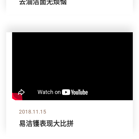
去油洁面无烦恼
2018.11.15
易洁镬表现大比拼