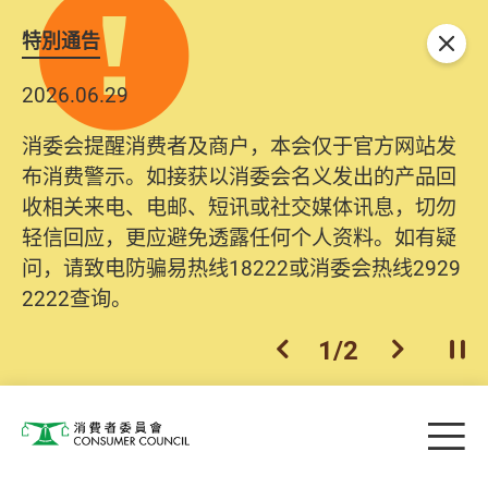
特別通告
关闭
2026.06.29
消委会提醒消费者及商户，本会仅于官方网站发
布消费警示。如接获以消委会名义发出的产品回
收相关来电、电邮、短讯或社交媒体讯息，切勿
轻信回应，更应避免透露任何个人资料。如有疑
问，请致电防骗易热线18222或消委会热线2929
2222查询。
1
/
2
上一个
下一个
开
Skip to main content
目
消费者委员会