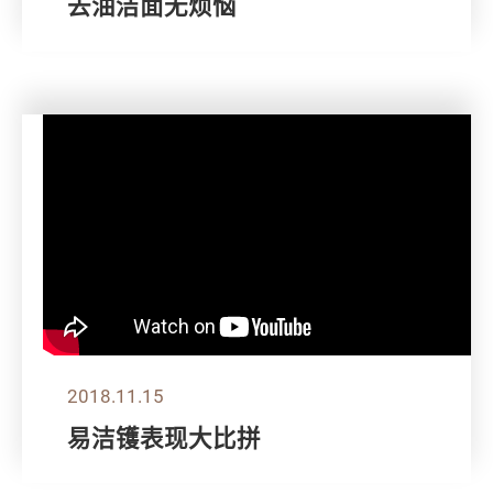
去油洁面无烦恼
2018.11.15
易洁镬表现大比拼