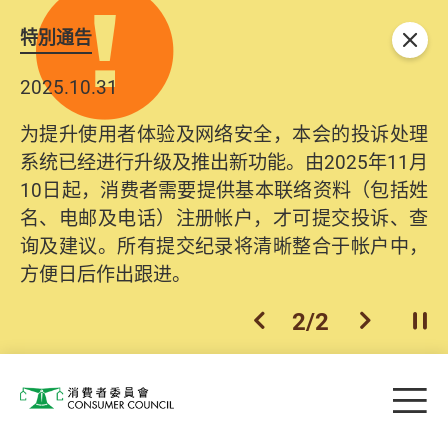
特別通告
关闭
2025.10.31
为提升使用者体验及网络安全，本会的投诉处理
系统已经进行升级及推出新功能。由2025年11月
10日起，消费者需要提供基本联络资料（包括姓
名、电邮及电话）注册帐户，才可提交投诉、查
询及建议。所有提交纪录将清晰整合于帐户中，
方便日后作出跟进。
2
/
2
上一个
下一个
开
Skip to main content
目
消费者委员会