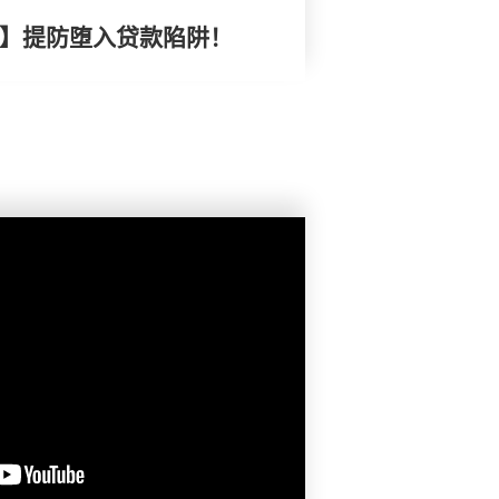
 】提防堕入贷款陷阱！