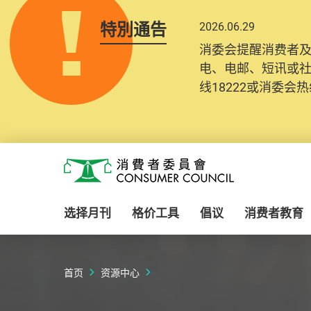
特別通告
2026.06.29
2025.10.31
消委会提醒消费者
为提升使用者体验及
电、电邮、短讯或
消费者需要提供基
线18222或消委会热线
纪录将清晰整合于
Skip to main content
消费者委员会
选择月刊
格价工具
倡议
消费者教育
首页
资源中心