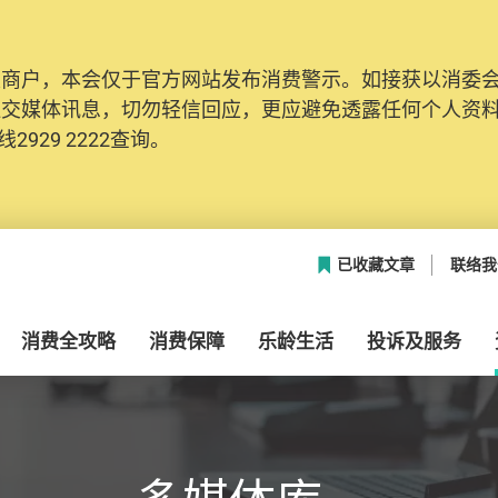
及商户，本会仅于官方网站发布消费警示。如接获以消委
网络安全，本会的投诉处理系统已经进行升级及推出新功能
社交媒体讯息，切勿轻信回应，更应避免透露任何个人资
本联络资料（包括姓名、电邮及电话）注册帐户，才可提
2929 2222查询。
帐户中，方便日后作出跟进。
已收藏文章
联络我
消费全攻略
消费保障
乐龄生活
投诉及服务