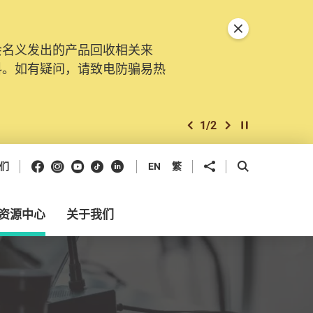
关闭特別通告
会名义发出的产品回收相关来
。由2025年11月10日起，
料。如有疑问，请致电防骗易热
交投诉、查询及建议。所有提交
2
/
2
上一个
下一个
开始/暂停幻灯
Facebook
Instagram
Youtube
抖音
领英
分享到
开启搜寻框
们
EN
繁
资源中心
关于我们