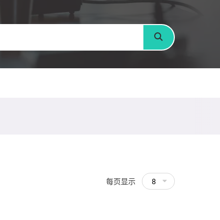
搜寻
每页显示
8