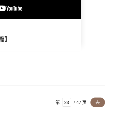
篇】
第
/ 47 页
去