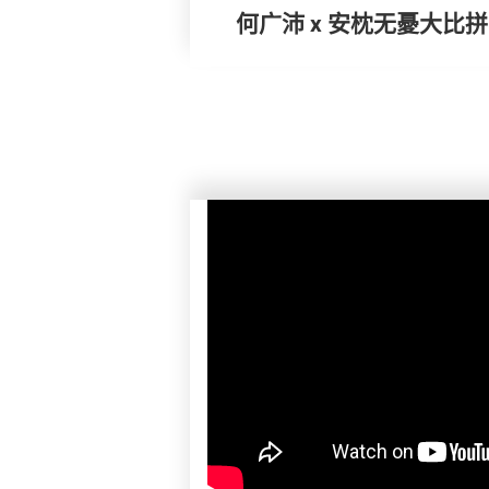
何广沛 x 安枕无憂大比拼