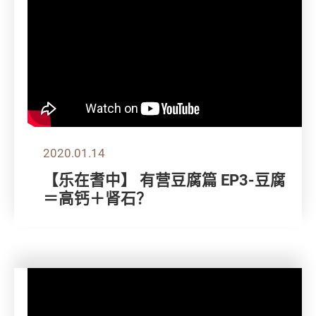
2020.01.14
【乐在耆中】 有营豆腐篇 EP3-豆腐
＝高钙＋肾石？