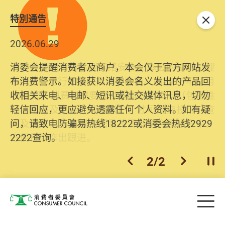
特別通告
关闭
2026.06.29
2025.10.31
消委会提醒消费者及商户，本会仅于官方网站发
为提升使用者体验及网络安全，本会的投诉处理
布消费警示。如接获以消委会名义发出的产品回
系统已经进行升级及推出新功能。由2025年11月
收相关来电、电邮、短讯或社交媒体讯息，切勿
10日起，消费者需要提供基本联络资料（包括姓
轻信回应，更应避免透露任何个人资料。如有疑
名、电邮及电话）注册帐户，才可提交投诉、查
问，请致电防骗易热线18222或消委会热线2929
询及建议。所有提交纪录将清晰整合于帐户中，
2222查询。
方便日后作出跟进。
2
/
2
上一个
下一个
开
Skip to main content
目
消费者委员会