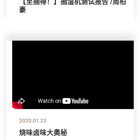
【至抽得！】抽湿机测试报告 /周柏
豪
2020.01.23
烧味卤味大奧秘