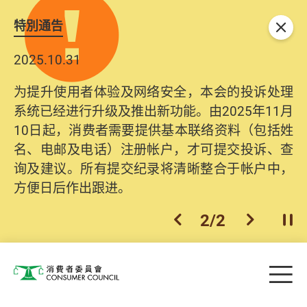
特別通告
关闭
2025.10.31
为提升使用者体验及网络安全，本会的投诉处理
系统已经进行升级及推出新功能。由2025年11月
10日起，消费者需要提供基本联络资料（包括姓
名、电邮及电话）注册帐户，才可提交投诉、查
询及建议。所有提交纪录将清晰整合于帐户中，
方便日后作出跟进。
2
/
2
上一个
下一个
开
Skip to main content
目
消费者委员会