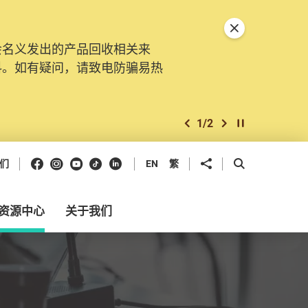
关闭特別通告
会名义发出的产品回收相关来
。由2025年11月10日起，
料。如有疑问，请致电防骗易热
交投诉、查询及建议。所有提交
2
/
2
上一个
下一个
开始/暂停幻灯
Facebook
Instagram
Youtube
抖音
领英
分享到
开启搜寻框
们
EN
繁
资源中心
关于我们