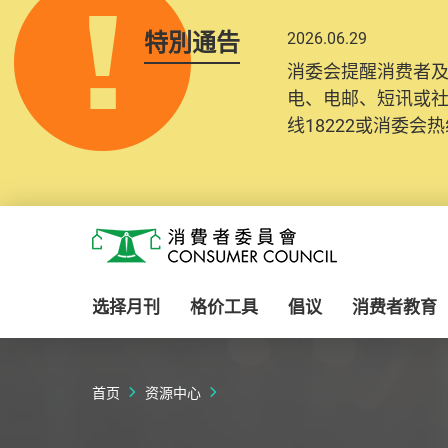
特別通告
2026.06.29
2025.10.31
消委会提醒消费者
为提升使用者体验及
电、电邮、短讯或
消费者需要提供基
线18222或消委会热线
纪录将清晰整合于
Skip to main content
消费者委员会
选择月刊
格价工具
倡议
消费者教育
首页
资源中心