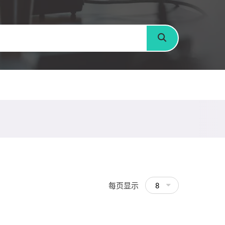
搜寻
每页显示
8