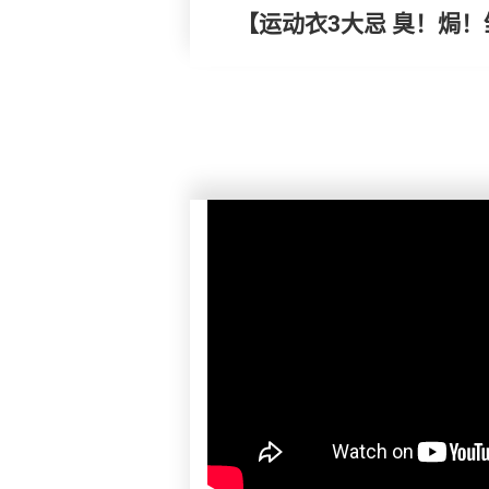
【运动衣3大忌 臭！焗