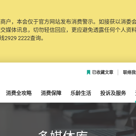
及商户，本会仅于官方网站发布消费警示。如接获以消委
网络安全，本会的投诉处理系统已经进行升级及推出新功能
社交媒体讯息，切勿轻信回应，更应避免透露任何个人资
本联络资料（包括姓名、电邮及电话）注册帐户，才可提
2929 2222查询。
帐户中，方便日后作出跟进。
已收藏文章
联络我
消费全攻略
消费保障
乐龄生活
投诉及服务