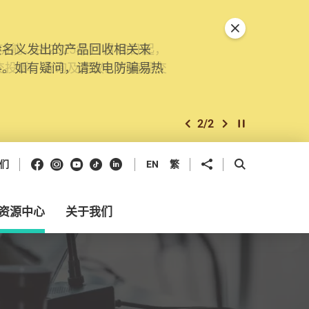
关闭特別通告
。由2025年11月10日起，
交投诉、查询及建议。所有提交
2
/
2
上一个
下一个
开始/暂停幻灯
Facebook
Instagram
Youtube
抖音
领英
分享到
开启搜寻框
们
EN
繁
资源中心
关于我们