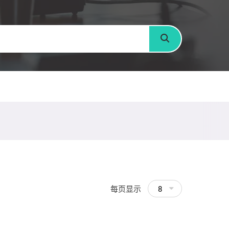
搜寻
每页显示
8