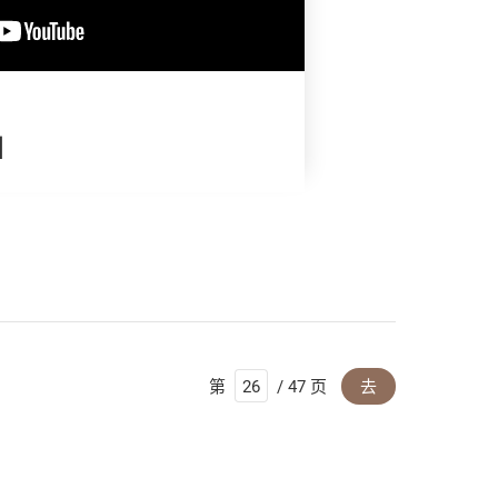
】
第
/ 47 页
去