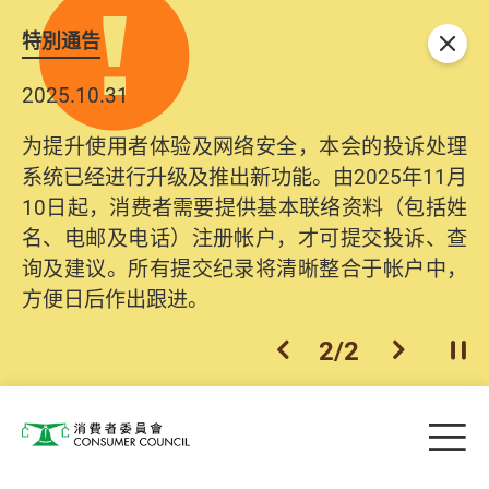
特別通告
关闭
2025.10.31
为提升使用者体验及网络安全，本会的投诉处理
系统已经进行升级及推出新功能。由2025年11月
10日起，消费者需要提供基本联络资料（包括姓
名、电邮及电话）注册帐户，才可提交投诉、查
询及建议。所有提交纪录将清晰整合于帐户中，
方便日后作出跟进。
2
/
2
上一个
下一个
开
Skip to main content
目
消费者委员会