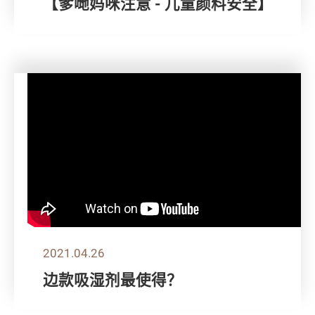
【爹哋妈咪注意 - 儿童颜料安全】
2021.04.26
边款吸湿剂最使得？