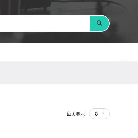
搜寻
每页显示
8