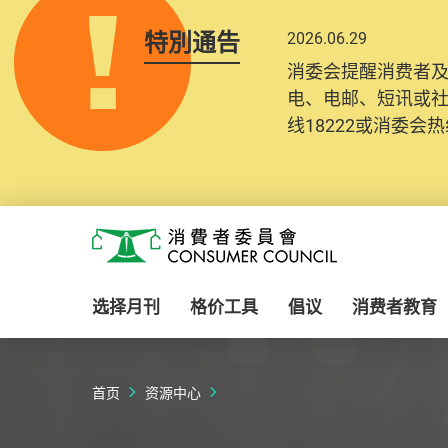
特別通告
2026.06.29
2025.10.31
消委会提醒消费者
为提升使用者体验及
电、电邮、短讯或
消费者需要提供基
线18222或消委会热线
纪录将清晰整合于
Skip to main content
消费者委员会
选择月刊
格价工具
倡议
消费者教育
首页
资源中心