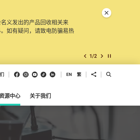
关闭特別通告
会名义发出的产品回收相关来
。由2025年11月10日起，
料。如有疑问，请致电防骗易热
交投诉、查询及建议。所有提交
2
/
2
上一个
下一个
开始/暂停幻灯
Facebook
Instagram
Youtube
抖音
领英
分享到
开启搜寻框
们
EN
繁
资源中心
关于我们