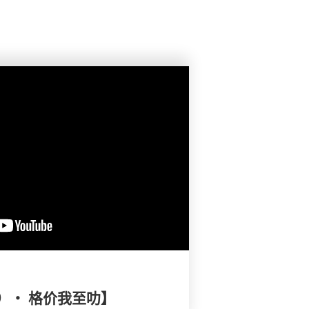
）・ 格价我至叻】