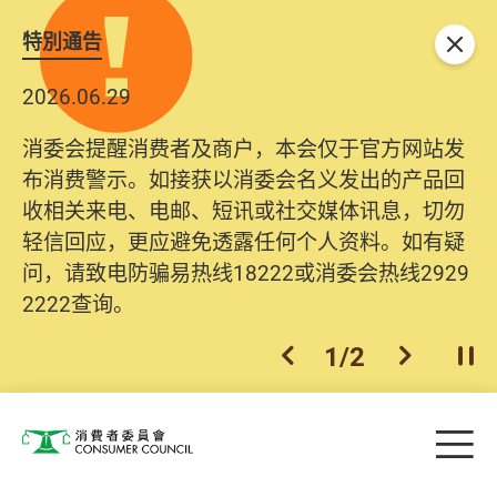
特別通告
关闭
2026.06.29
2025.10.31
消委会提醒消费者及商户，本会仅于官方网站发
为提升使用者体验及网络安全，本会的投诉处理
布消费警示。如接获以消委会名义发出的产品回
系统已经进行升级及推出新功能。由2025年11月
收相关来电、电邮、短讯或社交媒体讯息，切勿
10日起，消费者需要提供基本联络资料（包括姓
轻信回应，更应避免透露任何个人资料。如有疑
名、电邮及电话）注册帐户，才可提交投诉、查
问，请致电防骗易热线18222或消委会热线2929
询及建议。所有提交纪录将清晰整合于帐户中，
2222查询。
方便日后作出跟进。
2
/
2
上一个
下一个
开
Skip to main content
目
消费者委员会