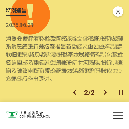
特別通告
关闭
2026.06.29
2025.10.31
消委会提醒消费者及商户，本会仅于官方网站发
为提升使用者体验及网络安全，本会的投诉处理
布消费警示。如接获以消委会名义发出的产品回
系统已经进行升级及推出新功能。由2025年11月
收相关来电、电邮、短讯或社交媒体讯息，切勿
10日起，消费者需要提供基本联络资料（包括姓
轻信回应，更应避免透露任何个人资料。如有疑
名、电邮及电话）注册帐户，才可提交投诉、查
问，请致电防骗易热线18222或消委会热线2929
询及建议。所有提交纪录将清晰整合于帐户中，
2222查询。
方便日后作出跟进。
2
/
2
上一个
下一个
开
Skip to main content
目
消费者委员会