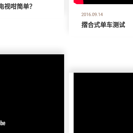
 点止电视咁简单？
2016.09.14
摺合式单车测试