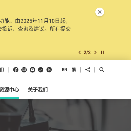
关闭特別通告
。由2025年11月10日起，
交投诉、查询及建议。所有提交
2
/
2
上一个
下一个
开始/暂停幻灯
Facebook
Instagram
Youtube
抖音
领英
分享到
开启搜寻框
们
EN
繁
资源中心
关于我们