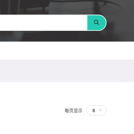
搜寻
每页显示
8