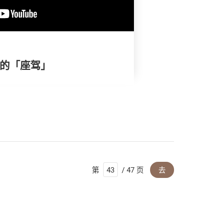
全的「座驾」
第
/ 47 页
去