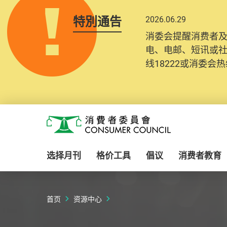
特別通告
2026.06.29
2025.10.31
消委会提醒消费者
为提升使用者体验及
电、电邮、短讯或
消费者需要提供基
线18222或消委会热线
纪录将清晰整合于
Skip to main content
消费者委员会
选择月刊
格价工具
倡议
消费者教育
首页
资源中心