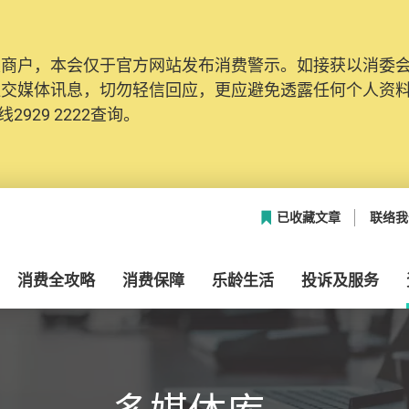
及商户，本会仅于官方网站发布消费警示。如接获以消委
网络安全，本会的投诉处理系统已经进行升级及推出新功能
社交媒体讯息，切勿轻信回应，更应避免透露任何个人资
本联络资料（包括姓名、电邮及电话）注册帐户，才可提
2929 2222查询。
帐户中，方便日后作出跟进。
已收藏文章
联络我
消费全攻略
消费保障
乐龄生活
投诉及服务