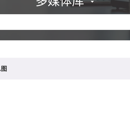
多媒体库
息图