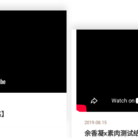
拣】
2019.08.15
余香凝x素肉测试