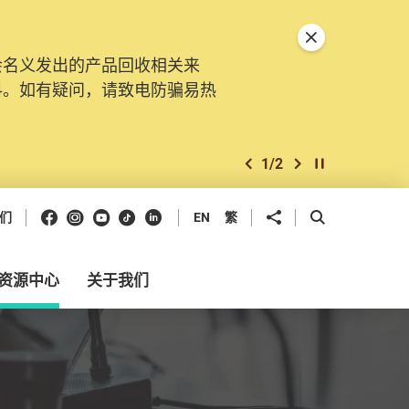
关闭特別通告
会名义发出的产品回收相关来
。由2025年11月10日起，
料。如有疑问，请致电防骗易热
交投诉、查询及建议。所有提交
2
/
2
上一个
下一个
开始/暂停幻灯
Facebook
Instagram
Youtube
抖音
领英
分享到
开启搜寻框
们
EN
繁
资源中心
关于我们