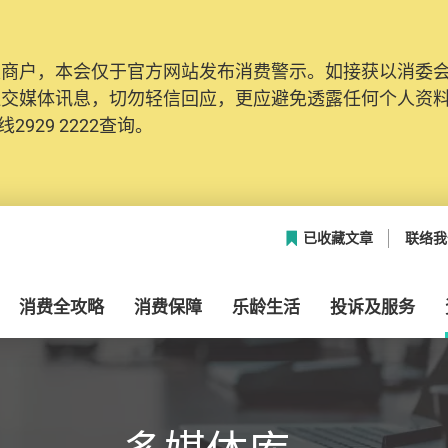
及商户，本会仅于官方网站发布消费警示。如接获以消委
网络安全，本会的投诉处理系统已经进行升级及推出新功能
社交媒体讯息，切勿轻信回应，更应避免透露任何个人资
本联络资料（包括姓名、电邮及电话）注册帐户，才可提
2929 2222查询。
帐户中，方便日后作出跟进。
已收藏文章
联络我
消费全攻略
消费保障
乐龄生活
投诉及服务