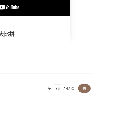
试大比拼
第
/ 47 页
去