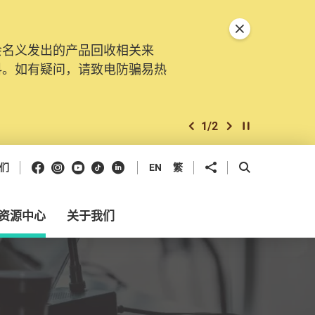
关闭特別通告
会名义发出的产品回收相关来
。由2025年11月10日起，
料。如有疑问，请致电防骗易热
交投诉、查询及建议。所有提交
2
/
2
上一个
下一个
开始/暂停幻灯
Facebook
Instagram
Youtube
抖音
领英
分享到
开启搜寻框
们
EN
繁
资源中心
关于我们