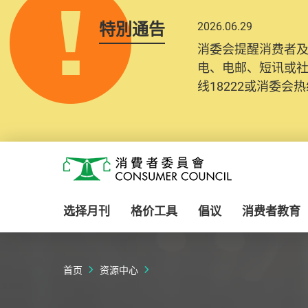
特別通告
2026.06.29
2025.10.31
消委会提醒消费者
为提升使用者体验及
电、电邮、短讯或
消费者需要提供基
线18222或消委会热线
纪录将清晰整合于
Skip to main content
消费者委员会
选择月刊
格价工具
倡议
消费者教育
首页
资源中心