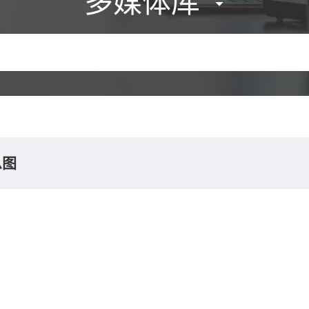
多媒体库
息图