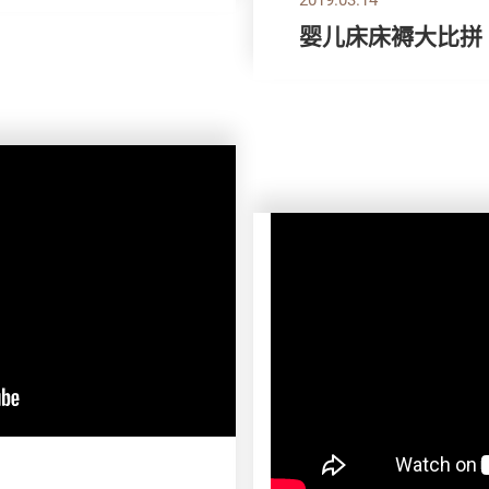
婴儿床床褥大比拼