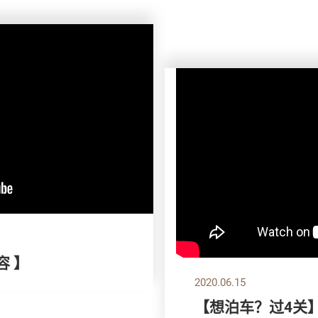
容 】
2020.06.15
【想泊车？过4关