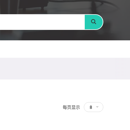
搜寻
每页显示
8