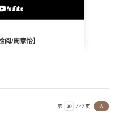
检阅/周家怡】
第
/ 47 页
去