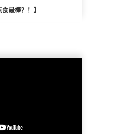
点食最棒？！】