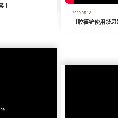
容 】
2020.05.13
【胶镬铲使用禁忌