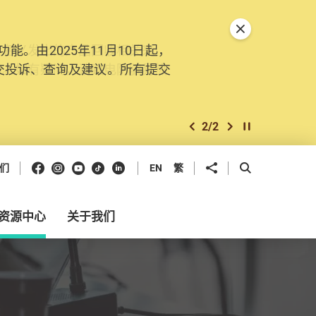
关闭特別通告
。由2025年11月10日起，
交投诉、查询及建议。所有提交
2
/
2
上一个
下一个
开始/暂停幻灯
Facebook
Instagram
Youtube
抖音
领英
分享到
开启搜寻框
们
EN
繁
资源中心
关于我们