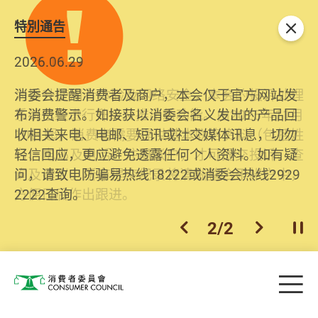
特別通告
关闭
2026.06.29
2025.10.31
消委会提醒消费者及商户，本会仅于官方网站发
为提升使用者体验及网络安全，本会的投诉处理
布消费警示。如接获以消委会名义发出的产品回
系统已经进行升级及推出新功能。由2025年11月
收相关来电、电邮、短讯或社交媒体讯息，切勿
10日起，消费者需要提供基本联络资料（包括姓
轻信回应，更应避免透露任何个人资料。如有疑
名、电邮及电话）注册帐户，才可提交投诉、查
问，请致电防骗易热线18222或消委会热线2929
询及建议。所有提交纪录将清晰整合于帐户中，
2222查询。
方便日后作出跟进。
2
/
2
上一个
下一个
开
Skip to main content
目
消费者委员会