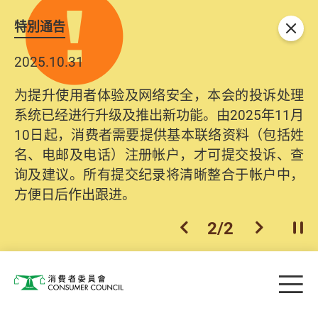
特別通告
关闭
2025.10.31
为提升使用者体验及网络安全，本会的投诉处理
系统已经进行升级及推出新功能。由2025年11月
10日起，消费者需要提供基本联络资料（包括姓
名、电邮及电话）注册帐户，才可提交投诉、查
询及建议。所有提交纪录将清晰整合于帐户中，
方便日后作出跟进。
2
/
2
上一个
下一个
开
Skip to main content
目
消费者委员会