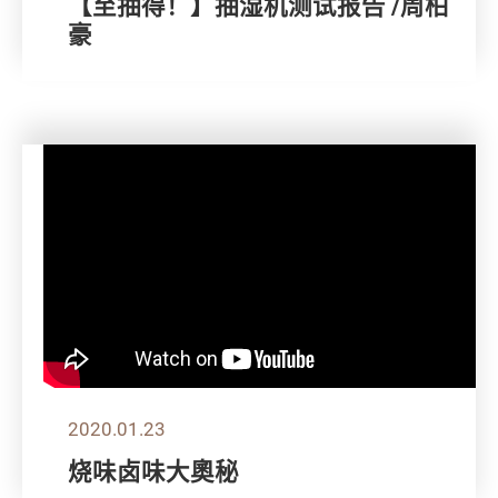
【至抽得！】抽湿机测试报告 /周柏
豪
2020.01.23
烧味卤味大奧秘