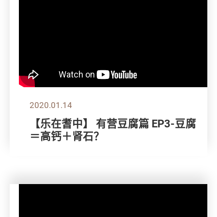
2020.01.14
【乐在耆中】 有营豆腐篇 EP3-豆腐
＝高钙＋肾石？