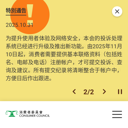
特別通告
关闭
2025.10.31
为提升使用者体验及网络安全，本会的投诉处理
系统已经进行升级及推出新功能。由2025年11月
10日起，消费者需要提供基本联络资料（包括姓
名、电邮及电话）注册帐户，才可提交投诉、查
询及建议。所有提交纪录将清晰整合于帐户中，
方便日后作出跟进。
2
/
2
上一个
下一个
开
Skip to main content
目
消费者委员会