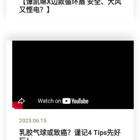
【谭凯琳X边款循环扇 安全、大风
又悭电？】
2023.06.15
乳胶气球或致癌？谨记4 Tips先好