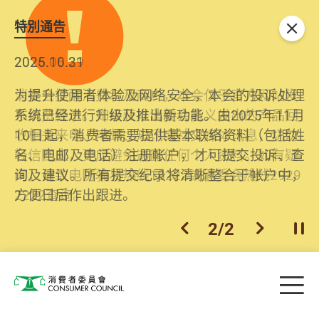
特別通告
关闭
2026.06.29
2025.10.31
消委会提醒消费者及商户，本会仅于官方网站发
为提升使用者体验及网络安全，本会的投诉处理
布消费警示。如接获以消委会名义发出的产品回
系统已经进行升级及推出新功能。由2025年11月
收相关来电、电邮、短讯或社交媒体讯息，切勿
10日起，消费者需要提供基本联络资料（包括姓
轻信回应，更应避免透露任何个人资料。如有疑
名、电邮及电话）注册帐户，才可提交投诉、查
问，请致电防骗易热线18222或消委会热线2929
询及建议。所有提交纪录将清晰整合于帐户中，
2222查询。
方便日后作出跟进。
2
/
2
上一个
下一个
开
Skip to main content
目
消费者委员会