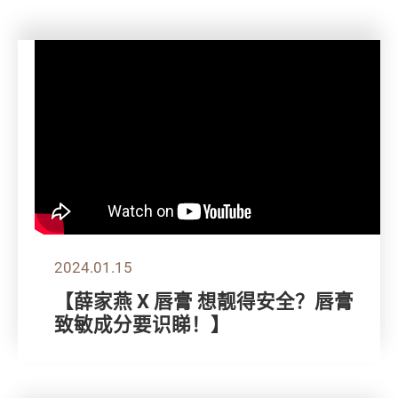
2024.01.15
【薛家燕 X 唇膏 想靓得安全？唇膏
致敏成分要识睇！】