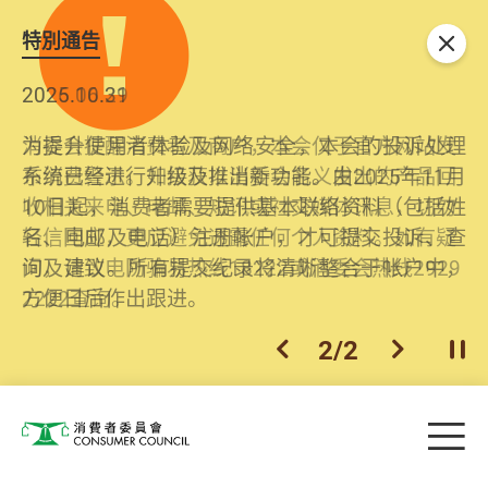
特別通告
关闭
2026.06.29
2025.10.31
消委会提醒消费者及商户，本会仅于官方网站发
为提升使用者体验及网络安全，本会的投诉处理
布消费警示。如接获以消委会名义发出的产品回
系统已经进行升级及推出新功能。由2025年11月
收相关来电、电邮、短讯或社交媒体讯息，切勿
10日起，消费者需要提供基本联络资料（包括姓
轻信回应，更应避免透露任何个人资料。如有疑
名、电邮及电话）注册帐户，才可提交投诉、查
问，请致电防骗易热线18222或消委会热线2929
询及建议。所有提交纪录将清晰整合于帐户中，
2222查询。
方便日后作出跟进。
2
/
2
上一个
下一个
开
Skip to main content
目
消费者委员会