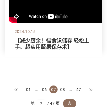
2024.10.15
【减少厨余！惜食识储存 轻松上
手、超实用蔬果保存术】
上一页
下一页
01
…
06
07
08
…
47
第
/ 47 页
去