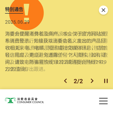
特別通告
关闭
2026.06.29
2025.10.31
消委会提醒消费者及商户，本会仅于官方网站发
为提升使用者体验及网络安全，本会的投诉处理
布消费警示。如接获以消委会名义发出的产品回
系统已经进行升级及推出新功能。由2025年11月
收相关来电、电邮、短讯或社交媒体讯息，切勿
10日起，消费者需要提供基本联络资料（包括姓
轻信回应，更应避免透露任何个人资料。如有疑
名、电邮及电话）注册帐户，才可提交投诉、查
问，请致电防骗易热线18222或消委会热线2929
询及建议。所有提交纪录将清晰整合于帐户中，
2222查询。
方便日后作出跟进。
2
/
2
上一个
下一个
开
Skip to main content
目
消费者委员会