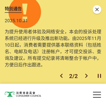
特別通告
关闭
2025.10.31
为提升使用者体验及网络安全，本会的投诉处理
系统已经进行升级及推出新功能。由2025年11月
10日起，消费者需要提供基本联络资料（包括姓
名、电邮及电话）注册帐户，才可提交投诉、查
询及建议。所有提交纪录将清晰整合于帐户中，
方便日后作出跟进。
2
/
2
上一个
下一个
开
Skip to main content
目
消费者委员会