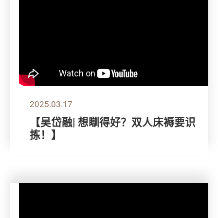
2025.03.17
【吴岱融| 想瞓得好？双人床褥要识
拣！】