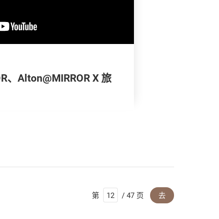
OR、Alton@MIRROR X 旅
第
/ 47 页
去