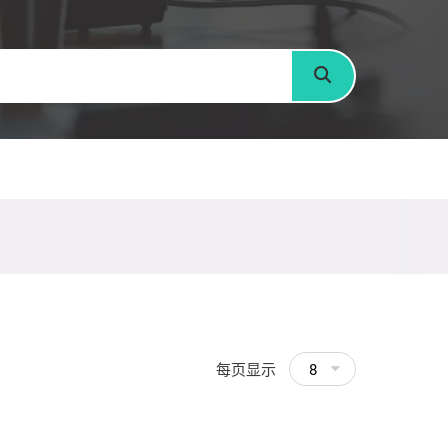
搜寻
每页显示
8