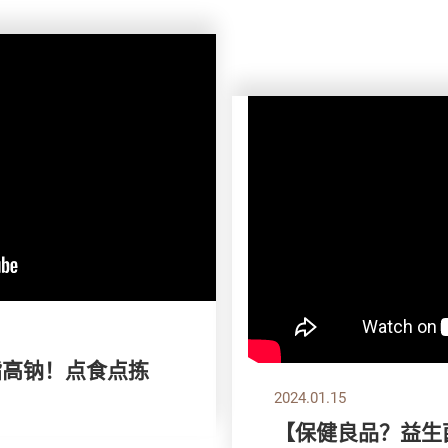
高脂高钠！点食点拣
2024.01.15
【保健良品？益生