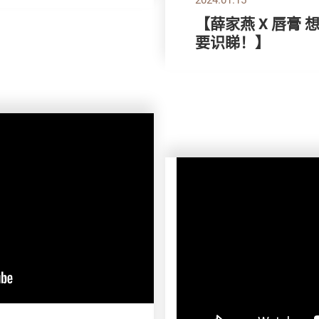
【薛家燕 X 唇膏
要识睇！】