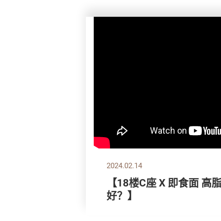
2024.02.14
【18楼C座 X 即食面 
好？】