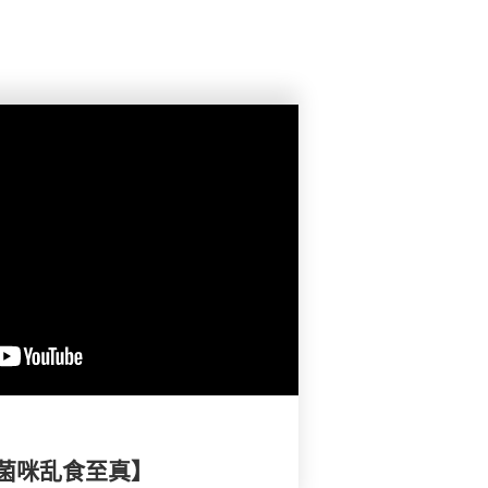
菌咪乱食至真】