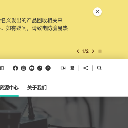
关闭特別通告
会名义发出的产品回收相关来
料。如有疑问，请致电防骗易热
1
/
2
上一个
下一个
开始/暂停幻灯
Facebook
Instagram
Youtube
抖音
领英
分享到
开启搜寻框
们
EN
繁
资源中心
关于我们