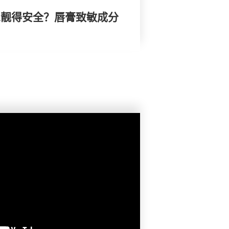
 想靓得安全？唇膏致敏成分