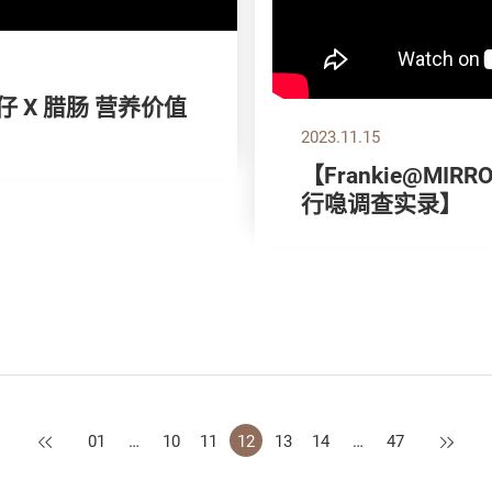
仔 X 腊肠 营养价值
2023.11.15
【Frankie@MIRR
行喼调查实录】
上一页
下一页
01
…
10
11
12
13
14
…
47