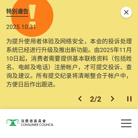
特別通告
关闭
2025.10.31
为提升使用者体验及网络安全，本会的投诉处理
系统已经进行升级及推出新功能。由2025年11月
10日起，消费者需要提供基本联络资料（包括姓
名、电邮及电话）注册帐户，才可提交投诉、查
询及建议。所有提交纪录将清晰整合于帐户中，
方便日后作出跟进。
2
/
2
上一个
下一个
开
Skip to main content
目
消费者委员会