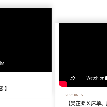
容 】
2022.06.15
【吴芷柔 X 床单