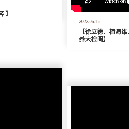
容 】
2022.05.16
【徐立德、植海维、
养大检阅】