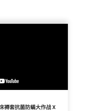
、床褥套抗菌防蟎大作战 X