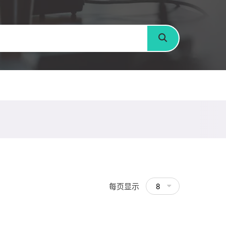
搜寻
每页显示
8