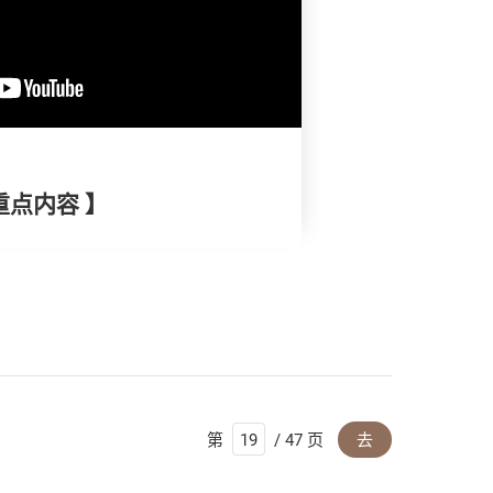
重点内容 】
第
/ 47 页
去