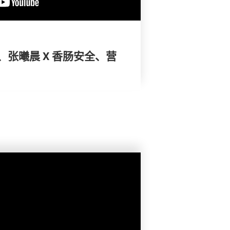
张曦晨 X 香肠安全、营