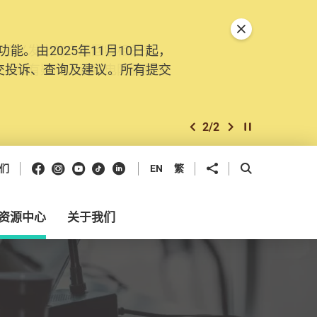
关闭特別通告
。由2025年11月10日起，
交投诉、查询及建议。所有提交
2
/
2
上一个
下一个
开始/暂停幻灯
Facebook
Instagram
Youtube
抖音
领英
分享到
开启搜寻框
们
EN
繁
资源中心
关于我们