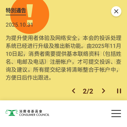
特別通告
关闭
2025.10.31
为提升使用者体验及网络安全，本会的投诉处理
系统已经进行升级及推出新功能。由2025年11月
10日起，消费者需要提供基本联络资料（包括姓
名、电邮及电话）注册帐户，才可提交投诉、查
询及建议。所有提交纪录将清晰整合于帐户中，
方便日后作出跟进。
2
/
2
上一个
下一个
开
Skip to main content
目
消费者委员会