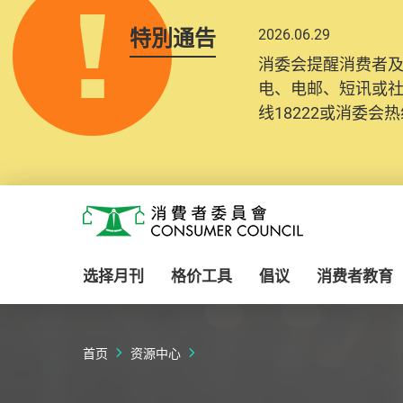
特別通告
2026.06.29
2025.10.31
消委会提醒消费者
为提升使用者体验及
电、电邮、短讯或
消费者需要提供基
线18222或消委会热线
纪录将清晰整合于
Skip to main content
消费者委员会
选择月刊
格价工具
倡议
消费者教育
首页
资源中心