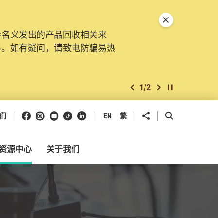
关闭特別通告
会名义发出的产品回收相关来
。由2025年11月10日起，
料。如有疑问，请致电防骗易热
交投诉、查询及建议。所有提交
2
/
2
上一个
下一个
开始/暂停幻灯
Facebook
Instagram
Youtube
抖音
领英
分享到
开启搜寻框
们
EN
繁
资源中心
关于我们