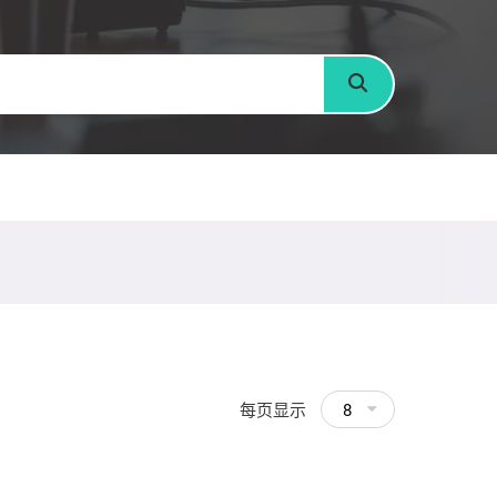
搜寻
每页显示
8