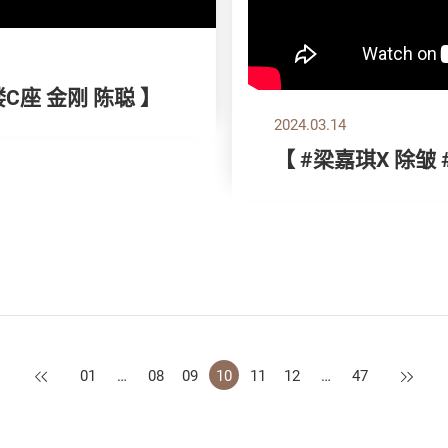
楼C座 金刚 陈聪 】
2024.03.14
【 #梁嘉琪X 除皱
上一页
下一页
01
…
08
09
10
11
12
…
47