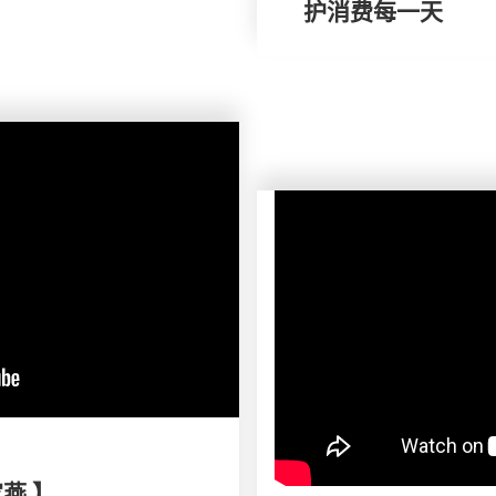
护消费每一天
家燕 】