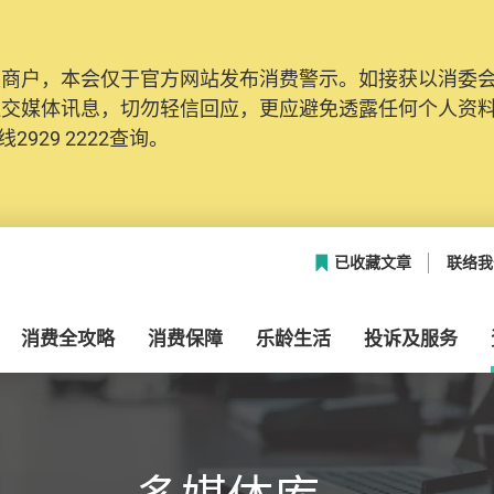
及商户，本会仅于官方网站发布消费警示。如接获以消委
网络安全，本会的投诉处理系统已经进行升级及推出新功能
社交媒体讯息，切勿轻信回应，更应避免透露任何个人资
本联络资料（包括姓名、电邮及电话）注册帐户，才可提
2929 2222查询。
帐户中，方便日后作出跟进。
已收藏文章
联络我
消费全攻略
消费保障
乐龄生活
投诉及服务