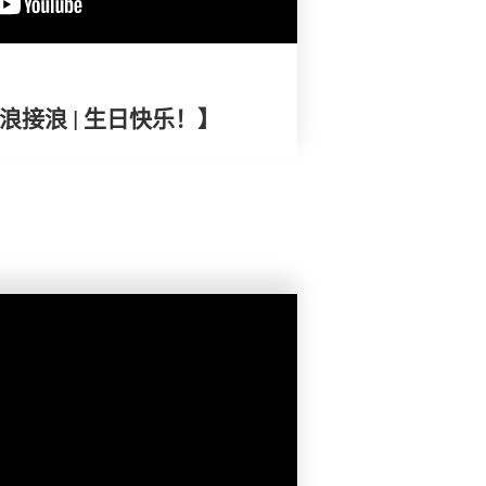
浪接浪 | 生日快乐！】