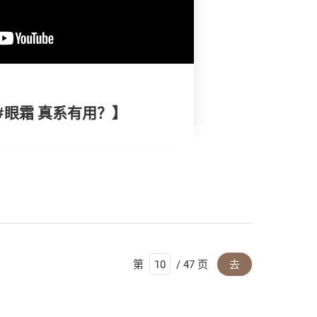
 #眼霜 真系有用？】
第
/ 47 页
去