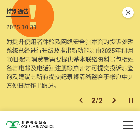
特別通告
关闭
2025.10.31
为提升使用者体验及网络安全，本会的投诉处理
系统已经进行升级及推出新功能。由2025年11月
10日起，消费者需要提供基本联络资料（包括姓
名、电邮及电话）注册帐户，才可提交投诉、查
询及建议。所有提交纪录将清晰整合于帐户中，
方便日后作出跟进。
2
/
2
上一个
下一个
开
Skip to main content
目
消费者委员会