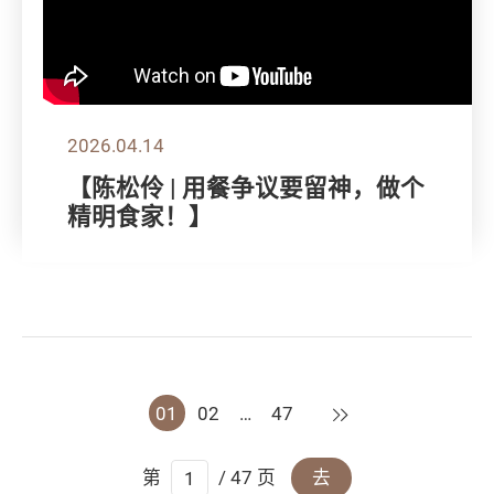
2026.04.14
【陈松伶 | 用餐争议要留神，做个
精明食家！】
下一页
01
02
…
47
第
/ 47 页
去