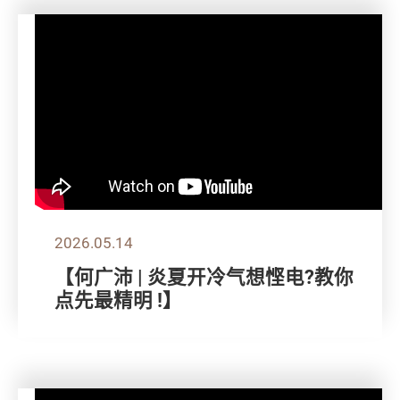
2026.05.14
【何广沛 | 炎夏开冷气想悭电?教你
点先最精明 !】