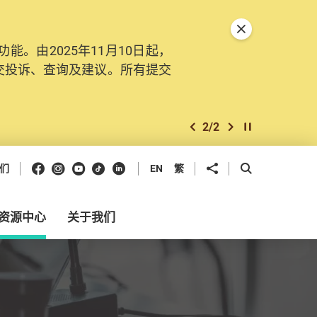
关闭特別通告
。由2025年11月10日起，
交投诉、查询及建议。所有提交
2
/
2
上一个
下一个
开始/暂停幻灯
Facebook
Instagram
Youtube
抖音
领英
分享到
开启搜寻框
们
EN
繁
资源中心
关于我们