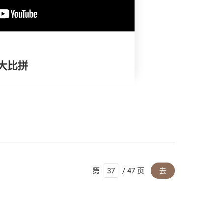
褥大比拼
第
/ 47 页
去