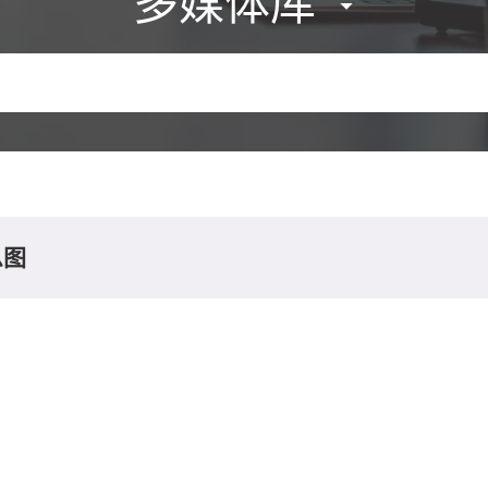
多媒体库
息图