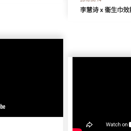
李慧诗 x 衞生巾