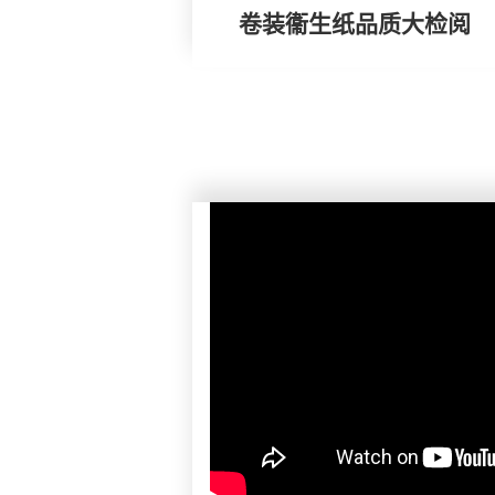
卷装衞生纸品质大检阅