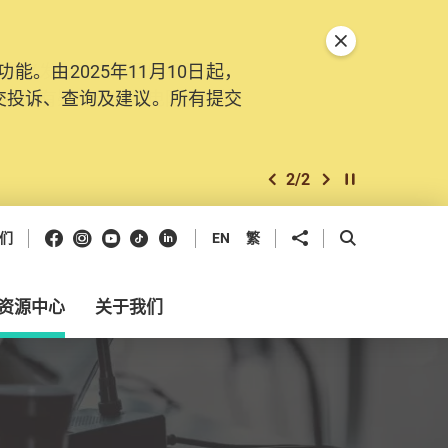
关闭特別通告
。由2025年11月10日起，
交投诉、查询及建议。所有提交
2
/
2
上一个
下一个
开始/暂停幻灯
Facebook
Instagram
Youtube
抖音
领英
分享到
开启搜寻框
们
EN
繁
资源中心
关于我们