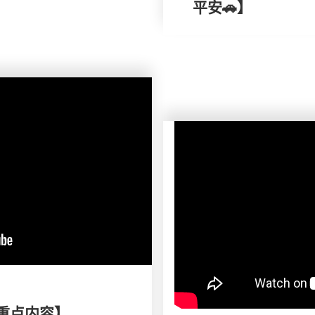
平安🚗】
刊重点内容】