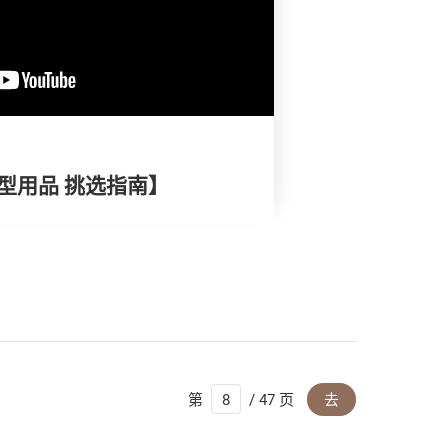
造型用品 挑选指南】
第
/ 47 页
去