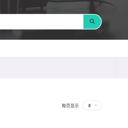
搜寻
每页显示
8