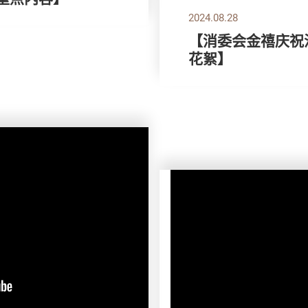
2024.08.28
【消委会金禧庆祝活
花絮】