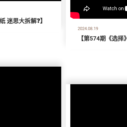
厕纸 迷思大拆解❓】
2024.08.19
【第574期《选